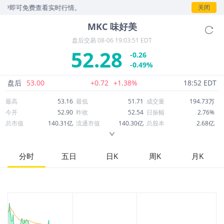
即可免费查看实时行情。
关闭
MKC
味好美
盘后交易
08-06 19:03:51 EDT
52.28
-0.26
-0.49%
盘后
53.00
+0.72
+1.38%
18:52 EDT
最高
53.16
最低
51.71
成交量
194.73万
今开
52.90
昨收
52.54
日振幅
2.76%
总市值
140.31亿
流通市值
140.30亿
总股本
2.68亿
成交额
1.02亿
换手率
0.73%
流通股本
2.68亿
市净率
2.01
ROE
24.73%
每股收益
6.01
分时
五日
日K
周K
月K
52周最高
72.58
52周最低
44.82
市盈率
8.70
股息
1.86
股息收益率
0.04
ROA
5.14%