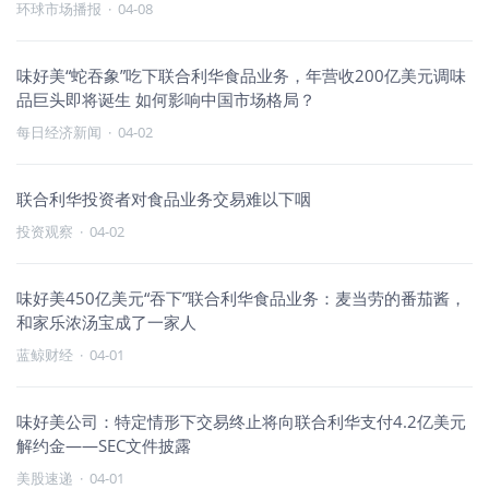
环球市场播报
·
04-08
味好美“蛇吞象”吃下联合利华食品业务，年营收200亿美元调味
品巨头即将诞生 如何影响中国市场格局？
每日经济新闻
·
04-02
联合利华投资者对食品业务交易难以下咽
投资观察
·
04-02
味好美450亿美元“吞下”联合利华食品业务：麦当劳的番茄酱，
和家乐浓汤宝成了一家人
蓝鲸财经
·
04-01
味好美公司：特定情形下交易终止将向联合利华支付4.2亿美元
解约金——SEC文件披露
美股速递
·
04-01