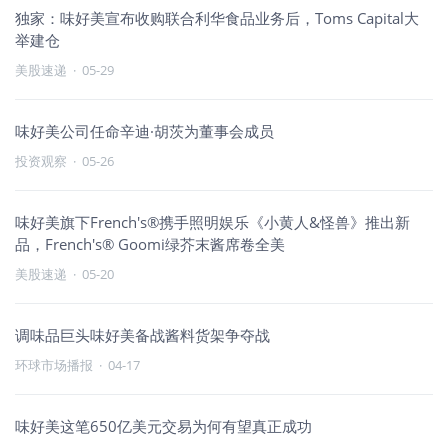
独家：味好美宣布收购联合利华食品业务后，Toms Capital大
举建仓
美股速递
·
05-29
味好美公司任命辛迪·胡茨为董事会成员
投资观察
·
05-26
味好美旗下French's®携手照明娱乐《小黄人&怪兽》推出新
品，French's® Goomi绿芥末酱席卷全美
美股速递
·
05-20
调味品巨头味好美备战酱料货架争夺战
环球市场播报
·
04-17
味好美这笔650亿美元交易为何有望真正成功