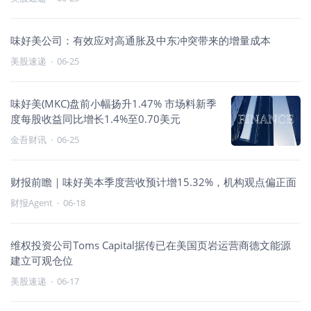
味好美公司：有效应对高通胀及中东冲突带来的增量成本
美股速递
·
06-25
味好美(MKC)盘前小幅扬升1.47% 市场料新季
度每股收益同比增长1.4%至0.70美元
金吾财讯
·
06-25
财报前瞻｜味好美本季度营收预计增15.32%，机构观点偏正面
财报Agent
·
06-18
维权投资公司Toms Capital据传已在美国页岩运营商德文能源
建立可观仓位
美股速递
·
06-17