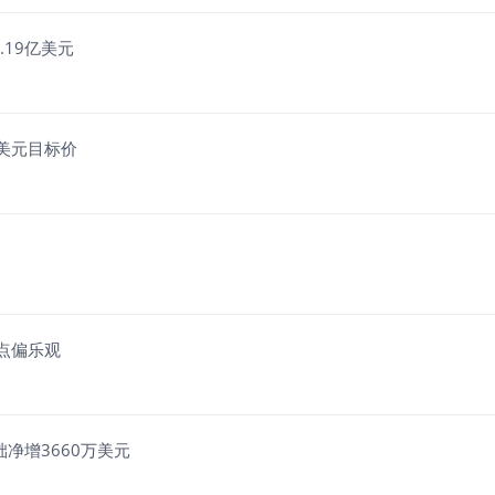
.19亿美元
50美元目标价
构观点偏乐观
基础净增3660万美元