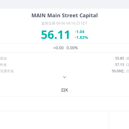
MAIN
Main Street Capital
盘前交易
08-06 04:16:25 EDT
56.11
-1.04
-1.82%
+0.00
0.00%
最低
55.85
昨收
57.15
流通市值
50.09亿
换手率
0.60%
ROE
14.37%
日K
52周最低
48.95
股息收益率
0.05
R