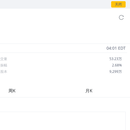
关闭
04:01 EDT
成交量
53.23万
日振幅
2.68%
总股本
9,299万
流通股本
8,928万
每股收益
4.74
周K
月K
市盈率
11.83
OA
5.58%