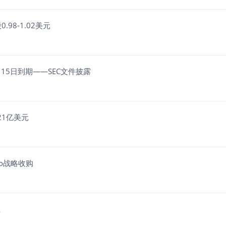
.98-1.02美元
1年4月15日到期——SEC文件披露
约21亿美元
opco战略收购
组