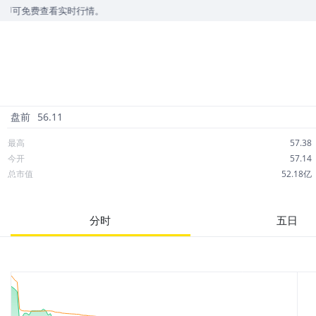
费查看实时行情。
盘前
56.11
最高
57.38
今开
57.14
总市值
52.18亿
成交额
2,992万
市净率
1.69
分时
五日
52周最高
67.77
股息
3.06