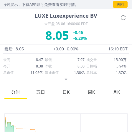
5分钟展示，下载APP即可免费查看实时行情。
关闭
LUXE
Luxexperience BV
未开盘
08-06 16:00:00 EDT
8.05
-0.45
-5.29%
盘后
8.05
+0.00
0.00%
16:10 EDT
最高
8.47
最低
7.97
成交量
15.90万
今开
8.38
昨收
8.50
日振幅
5.94%
总市值
11.05亿
流通市值
1.38亿
总股本
1.37亿
成交额
129.53万
换手率
0.92%
流通股本
1,719万
市净率
0.77
ROE
56.89%
每股收益
3.80
分时
五日
日K
周K
月K
52周最高
11.38
52周最低
6.54
市盈率
2.12
股息
0.00
股息收益率
0.00
ROA
26.11%