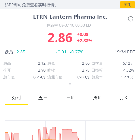
PP即可免费查看实时行情。
关闭
LTRN
Lantern Pharma Inc.
休市中
08-07 16:00:00 EDT
2.86
+0.08
+2.88%
盘后
2.85
-0.01
-0.27%
19:34 EDT
最高
2.92
最低
2.80
成交量
6.12万
今开
2.90
昨收
2.78
日振幅
4.32%
总市值
3,649万
流通市值
2,900万
总股本
1,276万
成交额
17.56万
换手率
0.60%
流通股本
1,014万
市净率
10.59
ROE
-157.37%
每股收益
-1.45
分时
五日
日K
周K
月K
52周最高
5.25
52周最低
1.11
市盈率
-1.97
股息
0.00
股息收益率
0.00
ROA
-73.31%