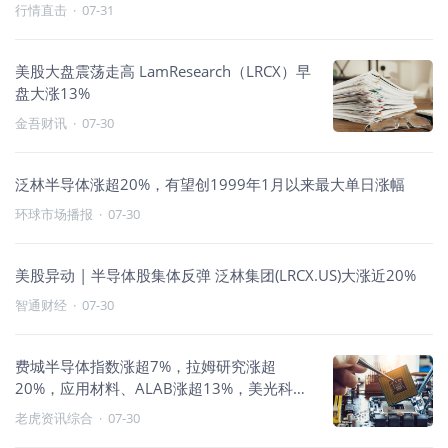
行情直击
·
07-31
美股大盘震荡走高 LamResearch（LRCX）早
盘大涨13%
金吾财讯
·
07-30
泛林半导体涨超20%，有望创1999年1月以来最大单日涨幅
环球市场播报
·
07-30
美股异动 | 半导体股集体反弹 泛林集团(LRCX.US)大涨近20%
智通财经
·
07-30
费城半导体指数涨超7%，拉姆研究涨超
20%，应用材料、ALAB涨超13%，美光科技
涨近12%
老虎资讯综合
·
07-30