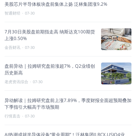
美股芯片半导体板块盘前集体上扬 泛林集团涨9.2%
智通财经
·
07-30
7月30日美股盘前期指走高 纳斯达克100期货
上涨0.50%
金吾财讯
·
07-30
盘前异动 | 拉姆研究盘前涨超7%，Q2业绩创
历史新高
老虎资讯综合
·
07-30
异动解读｜拉姆研究盘前上涨7.89%，季度财报全面超预期叠加
下季指引大幅高于市场预期
行情直击
·
07-30
AI热潮成就半导体设备“黄金周期”！泛林集团(LRCX.US)Q4业