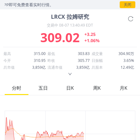
即可免费查看实时行情。
关闭
LRCX
拉姆研究
交易中
08-07 13:40:49 EDT
309.02
+3.25
+1.06%
最高
315.00
最低
303.83
成交量
304.90万
今开
310.95
昨收
305.77
日振幅
3.65%
总市值
3,859亿
流通市值
3,859亿
总股本
12.49亿
成交额
9.41亿
换手率
0.24%
流通股本
12.49亿
市净率
30.94
ROE
65.07%
每股收益
5.76
分时
五日
日K
周K
月K
52周最高
438.50
52周最低
94.11
市盈率
53.65
股息
1.04
股息收益率
0.00
ROA
22.84%