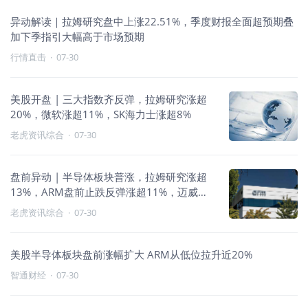
异动解读｜拉姆研究盘中上涨22.51%，季度财报全面超预期叠
加下季指引大幅高于市场预期
行情直击
·
07-30
美股开盘 | 三大指数齐反弹，拉姆研究涨超
20%，微软涨超11%，SK海力士涨超8%
老虎资讯综合
·
07-30
盘前异动 | 半导体板块普涨，拉姆研究涨超
13%，ARM盘前止跌反弹涨超11%，迈威尔
科技涨超6%
老虎资讯综合
·
07-30
美股半导体板块盘前涨幅扩大 ARM从低位拉升近20%
智通财经
·
07-30