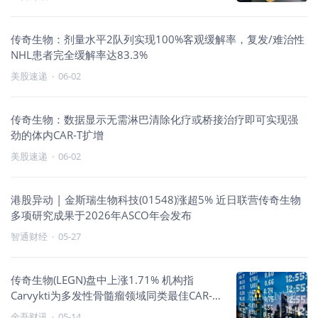
传奇生物：剂量水平2队列实现100%客观缓解率，复发/难治性
NHL患者完全缓解率达83.3%
美股速递
·
06-02
传奇生物：数据显示无需淋巴清除化疗或桥接治疗即可实现强
劲的体内CAR-T扩增
美股速递
·
06-02
港股异动 | 金斯瑞生物科技(01548)涨超5% 近日联营传奇生物
多项研究成果于2026年ASCO年会发布
智通财经
·
05-27
传奇生物(LEGN)盘中上涨1.71% 机构指
Carvykti为多发性骨髓瘤领域同类最佳CAR-T
疗法
金吾财讯
·
05-14