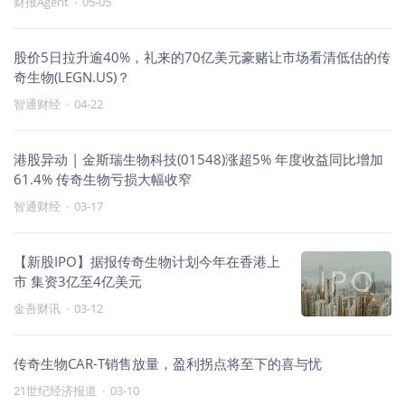
财报Agent
·
05-05
股价5日拉升逾40%，礼来的70亿美元豪赌让市场看清低估的传
奇生物(LEGN.US)？
智通财经
·
04-22
港股异动 | 金斯瑞生物科技(01548)涨超5% 年度收益同比增加
61.4% 传奇生物亏损大幅收窄
智通财经
·
03-17
【新股IPO】据报传奇生物计划今年在香港上
市 集资3亿至4亿美元
金吾财讯
·
03-12
传奇生物CAR-T销售放量，盈利拐点将至下的喜与忧
21世纪经济报道
·
03-10