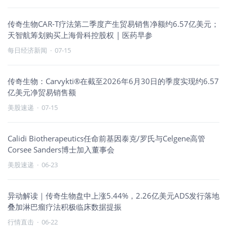
传奇生物CAR-T疗法第二季度产生贸易销售净额约6.57亿美元；
天智航筹划购买上海骨科控股权 | 医药早参
每日经济新闻
·
07-15
传奇生物：Carvykti®在截至2026年6月30日的季度实现约6.57
亿美元净贸易销售额
美股速递
·
07-15
Calidi Biotherapeutics任命前基因泰克/罗氏与Celgene高管
Corsee Sanders博士加入董事会
美股速递
·
06-23
异动解读｜传奇生物盘中上涨5.44%，2.26亿美元ADS发行落地
叠加淋巴瘤疗法积极临床数据提振
行情直击
·
06-22