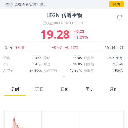
即可免费查看实时行情。
关闭
LEGN
传奇生物
已收盘
08-06 16:00:00 EDT
19.28
+0.23
+1.21%
盘后
19.30
+0.02
+0.10%
19:34 EDT
最高
19.88
最低
19.05
成交量
207.30万
今开
19.05
昨收
19.05
日振幅
4.36%
总市值
37.30亿
流通市值
17.39亿
总股本
1.93亿
成交额
4,005万
换手率
2.30%
流通股本
9,019万
市净率
3.85
ROE
-25.19%
每股收益
-1.38
分时
五日
日K
周K
月K
52周最高
38.47
52周最低
16.24
市盈率
-13.97
股息
0.00
股息收益率
0.00
ROA
-5.24%