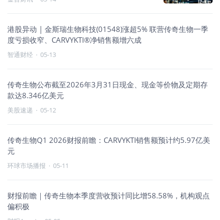
港股异动 | 金斯瑞生物科技(01548)涨超5% 联营传奇生物一季
度亏损收窄、CARVYKTI®净销售额增六成
智通财经
·
05-13
传奇生物公布截至2026年3月31日现金、现金等价物及定期存
款达8.346亿美元
美股速递
·
05-12
传奇生物Q1 2026财报前瞻：CARVYKTI销售额预计约5.97亿美
元
环球市场播报
·
05-11
财报前瞻｜传奇生物本季度营收预计同比增58.58%，机构观点
偏积极