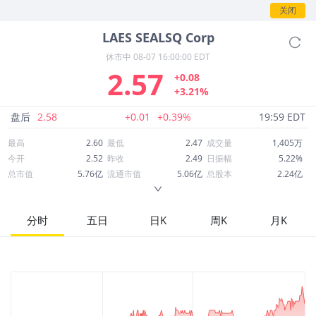
情。
关闭
LAES
SEALSQ Corp
休市中
08-07 16:00:00 EDT
2.57
+0.08
+3.21%
盘后
2.58
+0.01
+0.39%
19:59 EDT
最高
2.60
最低
2.47
成交量
1,405万
今开
2.52
昨收
2.49
日振幅
5.22%
总市值
5.76亿
流通市值
5.06亿
总股本
2.24亿
成交额
3,565万
换手率
7.13%
流通股本
1.97亿
市净率
1.25
ROE
-12.71%
每股收益
-0.24
分时
五日
日K
周K
月K
52周最高
8.71
52周最低
1.99
市盈率
-10.71
股息
0.00
股息收益率
0.00
ROA
-8.27%