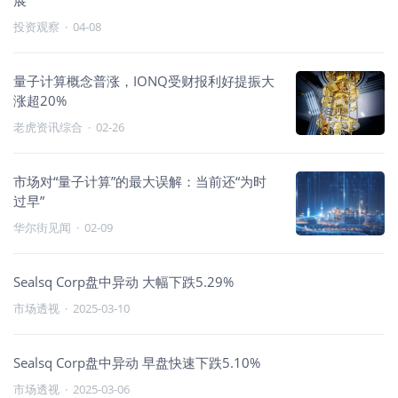
展
投资观察
·
04-08
量子计算概念普涨，IONQ受财报利好提振大
涨超20%
老虎资讯综合
·
02-26
市场对“量子计算”的最大误解：当前还“为时
过早”
华尔街见闻
·
02-09
Sealsq Corp盘中异动 大幅下跌5.29%
市场透视
·
2025-03-10
Sealsq Corp盘中异动 早盘快速下跌5.10%
市场透视
·
2025-03-06