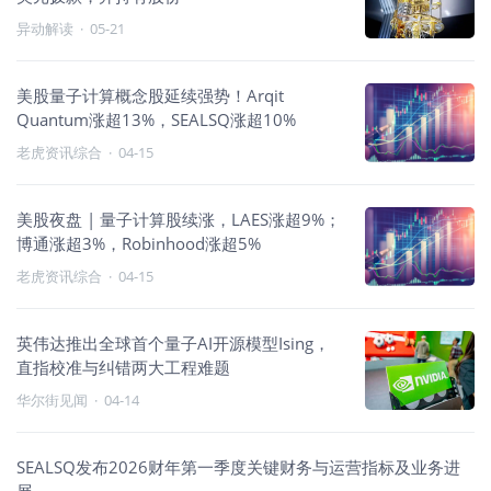
异动解读
·
05-21
美股量子计算概念股延续强势！Arqit
Quantum涨超13%，SEALSQ涨超10%
老虎资讯综合
·
04-15
美股夜盘 | 量子计算股续涨，LAES涨超9%；
博通涨超3%，Robinhood涨超5%
老虎资讯综合
·
04-15
英伟达推出全球首个量子AI开源模型Ising，
直指校准与纠错两大工程难题
华尔街见闻
·
04-14
SEALSQ发布2026财年第一季度关键财务与运营指标及业务进