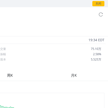
关闭
19:34 EDT
成交量
75.10万
日振幅
2.58%
总股本
5,525万
流通股本
5,422万
每股收益
4.94
周K
月K
市盈率
15.61
OA
15.70%