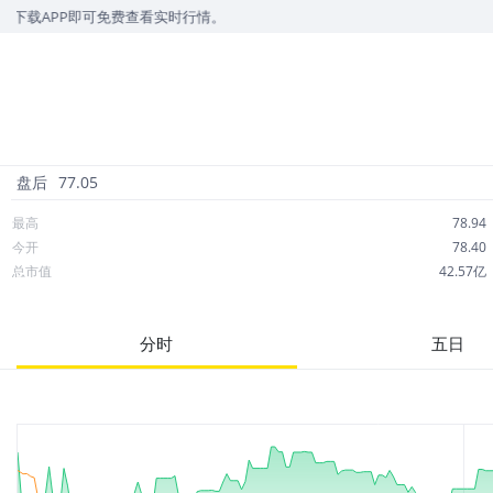
P即可免费查看实时行情。
盘后
77.05
最高
78.94
今开
78.40
总市值
42.57亿
成交额
5,826万
市净率
6.88
分时
五日
52周最高
88.96
股息
2.10