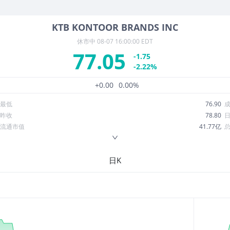
KTB
KONTOOR BRANDS INC
休市中
08-07 16:00:00 EDT
77.05
-1.75
-2.22%
+0.00
0.00%
最低
76.90
昨收
78.80
流通市值
41.77亿
换手率
1.39%
ROE
53.22%
日K
52周最低
56.19
股息收益率
0.03
R