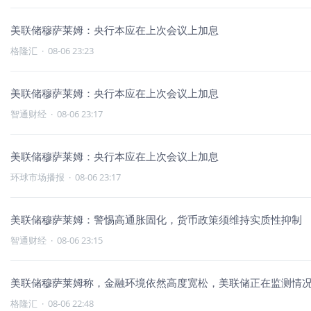
美联储穆萨莱姆：央行本应在上次会议上加息
格隆汇
·
08-06 23:23
美联储穆萨莱姆：央行本应在上次会议上加息
智通财经
·
08-06 23:17
美联储穆萨莱姆：央行本应在上次会议上加息
环球市场播报
·
08-06 23:17
美联储穆萨莱姆：警惕高通胀固化，货币政策须维持实质性抑制
智通财经
·
08-06 23:15
美联储穆萨莱姆称，金融环境依然高度宽松，美联储正在监测情
格隆汇
·
08-06 22:48