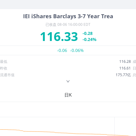
IEI
iShares Barclays 3-7 Year Trea
已收盘
08-06 16:00:00 EDT
116.33
-0.28
-0.24%
-0.06
-0.06%
最低
116.28
昨收
116.61
流通市值
175.77亿
换手率
0.82%
ROE
--
日K
52周最低
116.07
股息收益率
0.04
R