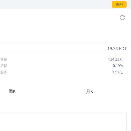
关闭
19:34 EDT
成交量
124.23万
日振幅
0.19%
总股本
1.51亿
流通股本
1.51亿
每股收益
0.00
周K
月K
市盈率
--
OA
--