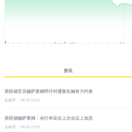
资讯
美联储官员穆萨莱姆呼吁对通胀实施有力约束
金融界
·
08-06 23:42
美联储穆萨莱姆：央行本应在上次会议上加息
金融界
·
08-06 23:35