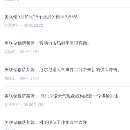
美联储9月加息25个基点的概率为55%
智通财经
·
08-06 22:02
美联储穆萨莱姆：劳动力市场似乎表现强劲。
格隆汇
·
08-06 21:59
美联储穆萨莱姆：厄尔尼诺天气事件可能带来新的供应冲击。
格隆汇
·
08-06 21:54
美联储穆萨莱姆： 厄尔尼诺天气现象或构成新一轮供给冲击。
智通财经
·
08-06 21:53
美联储穆萨莱姆：对美联储工作组非常欢迎。