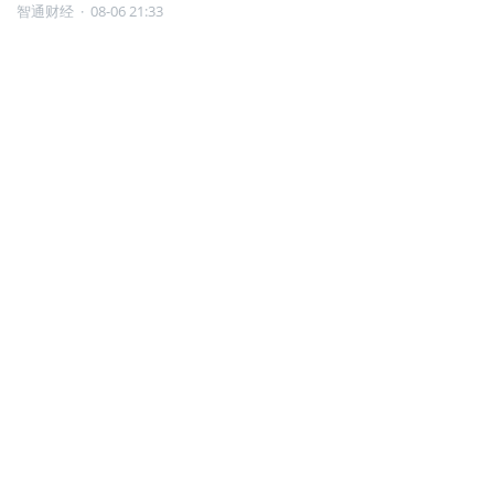
智通财经
·
08-06 21:33
美联储穆萨莱姆： 未来人工智能带来的生产率提升幅度存在高度
智通财经
·
08-06 21:32
美联储穆萨莱姆：风险天平向高通胀一侧倾斜， 对核心通胀实施
智通财经
·
08-06 21:31
美联储穆萨莱姆：劳动力市场已经稳定。
智通财经
·
08-06 21:30
谷歌母公司Alphabet发行250亿美元投资级债券，共十种久期
智通财经
·
08-06 20:54
美联储FIMA回购机制已连续第八周零使用。