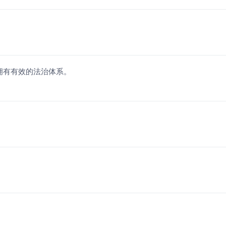
拥有有效的法治体系。