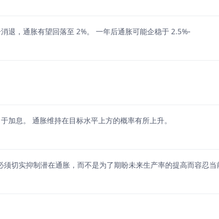
，通胀有望回落至 2%。 一年后通胀可能企稳于 2.5%‑
于加息。 通胀维持在目标水平上方的概率有所上升。
必须切实抑制潜在通胀，而不是为了期盼未来生产率的提高而容忍当