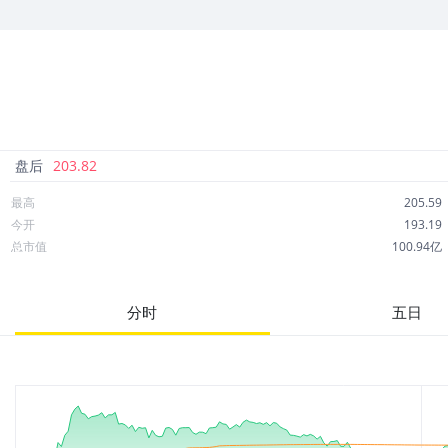
应交易所要求，美/港股行情延时15分钟展示，下载APP即可免费查看实时
盘后
203.82
最高
205.59
今开
193.19
总市值
100.94亿
成交额
16.88亿
市净率
5.06
分时
五日
52周最高
525.51
股息
0.00