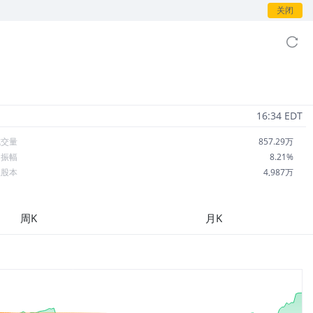
关闭
16:34 EDT
成交量
857.29万
日振幅
8.21%
总股本
4,987万
流通股本
4,800万
每股收益
1.88
周K
月K
市盈率
107.63
OA
1.10%