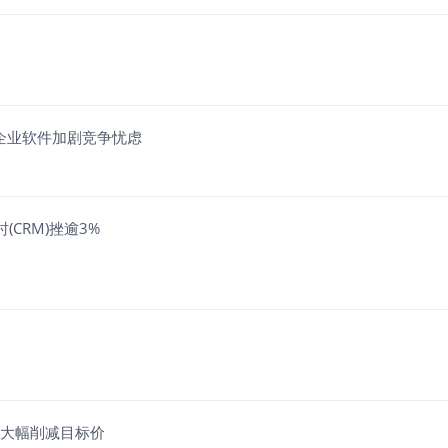
入局企业软件加剧竞争忧虑
时(CRM)挫逾3%
平并大幅削减目标价