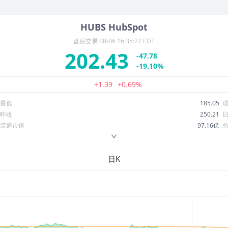
行情。
HUBS
HubSpot
盘后交易
08-06 16:35:27 EDT
202.43
-47.78
-19.10%
+1.39
+0.69%
最低
185.05
昨收
250.21
流通市值
97.16亿
换手率
17.86%
ROE
5.01%
日K
52周最低
169.63
股息收益率
0.00
R