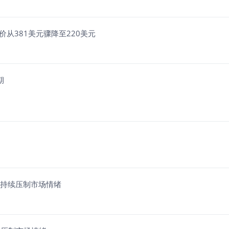
目标价从381美元骤降至220美元
期
忧虑持续压制市场情绪