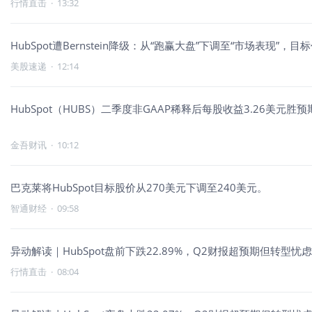
行情直击
·
13:32
HubSpot遭Bernstein降级：从“跑赢大盘”下调至“市场表现”，
美股速递
·
12:14
HubSpot（HUBS）二季度非GAAP稀释后每股收益3.26美元胜预
金吾财讯
·
10:12
巴克莱将HubSpot目标股价从270美元下调至240美元。
智通财经
·
09:58
异动解读｜HubSpot盘前下跌22.89%，Q2财报超预期但转型
行情直击
·
08:04