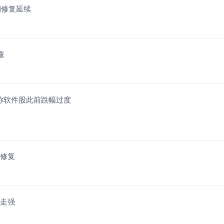
预期修复延续
涨
丹利称软件股此前跌幅过度
期修复
块走强