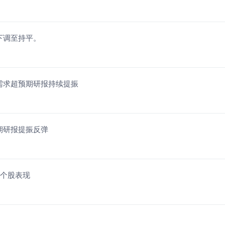
持下调至持平。
2需求超预期研报持续提振
预期研报提振反弹
累个股表现