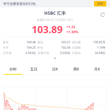
可免费查看实时行情。
关闭
HSBC
汇丰
交易中
08-07 15:28:01 EDT
103.89
+1.33
+1.30%
最高
104.46
最低
103.27
成交量
130.85万
今开
104.25
昨收
102.56
日振幅
1.16%
总市值
3,593亿
流通市值
3,535亿
总股本
34.58亿
成交额
1.36亿
换手率
0.04%
流通股本
34.03亿
市净率
1.83
ROE
13.11%
每股收益
6.14
分时
五日
日K
周K
月K
52周最高
107.92
52周最低
62.90
市盈率
16.91
股息
3.75
股息收益率
0.04
ROA
0.78%