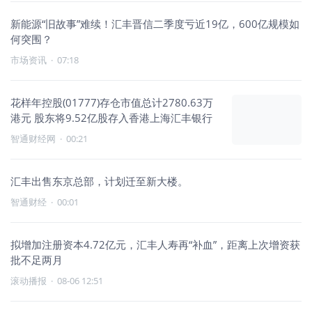
新能源“旧故事”难续！汇丰晋信二季度亏近19亿，600亿规模如
何突围？
市场资讯
·
07:18
花样年控股(01777)存仓市值总计2780.63万
港元 股东将9.52亿股存入香港上海汇丰银行
智通财经网
·
00:21
汇丰出售东京总部，计划迁至新大楼。
智通财经
·
00:01
拟增加注册资本4.72亿元，汇丰人寿再“补血”，距离上次增资获
批不足两月
滚动播报
·
08-06 12:51