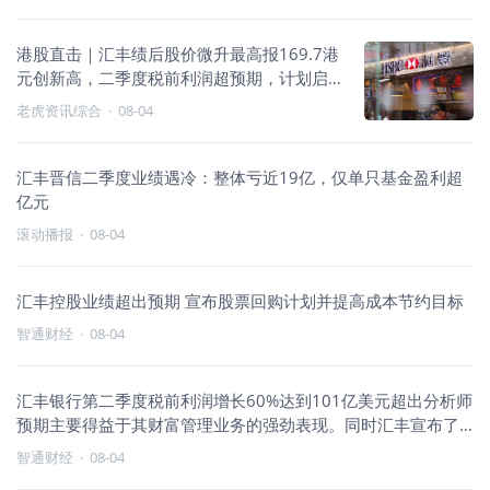
港股直击｜汇丰绩后股价微升最高报169.7港
元创新高，二季度税前利润超预期，计划启
动10亿美元的股票回购计划
老虎资讯综合
·
08-04
汇丰晋信二季度业绩遇冷：整体亏近19亿，仅单只基金盈利超
亿元
滚动播报
·
08-04
汇丰控股业绩超出预期 宣布股票回购计划并提高成本节约目标
智通财经
·
08-04
汇丰银行第二季度税前利润增长60%达到101亿美元超出分析师
预期主要得益于其财富管理业务的强劲表现。同时汇丰宣布了
一项价
智通财经
·
08-04