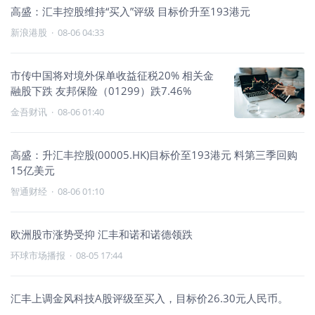
高盛：汇丰控股维持“买入”评级 目标价升至193港元
新浪港股
·
08-06 04:33
市传中国将对境外保单收益征税20% 相关金
融股下跌 友邦保险（01299）跌7.46%
金吾财讯
·
08-06 01:40
高盛：升汇丰控股(00005.HK)目标价至193港元 料第三季回购
15亿美元
智通财经
·
08-06 01:10
欧洲股市涨势受抑 汇丰和诺和诺德领跌
环球市场播报
·
08-05 17:44
汇丰上调金风科技A股评级至买入，目标价26.30元人民币。