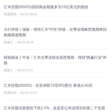
汇丰控股(00005)拟回购金额最多为10亿美元的股份
智通财经
·
08-05 09:33
大行评级丨瑞银：维持汇丰“中性”评级，次季业绩略胜预期惟回
购规模逊预期
格隆汇
·
08-05 08:39
研报掘金丨中金：汇丰次季业绩全面胜预期，维持“跑赢行业”评
级
格隆汇
·
08-05 07:21
汇丰控股(00005)：在亚洲获70宗IPO委任 香港占40宗
智通财经
·
08-05 07:15
汇丰控股伦敦股价下跌2.5%，这是其公布业绩后的第二个交易