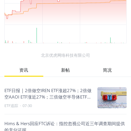
北京优虎网络科技有限公司
资讯
新帖
简况
ETF日报 | 2倍做空IREN ETF涨超27%；2倍做
空AAOI ETF涨近27%；三倍做空半导体ETF涨
超16%；科技做空与原油走强
ETF追踪
·
07-30
Hims & Hers回应FTC诉讼：指控忽视公司近三年调查期间提供
的充分证据