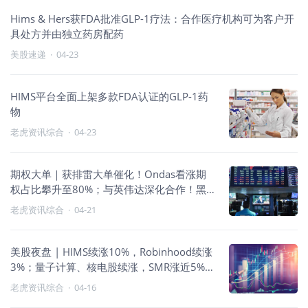
Hims & Hers获FDA批准GLP-1疗法：合作医疗机构可为客户开
具处方并由独立药房配药
美股速递
·
04-23
HIMS平台全面上架多款FDA认证的GLP-1药
物
老虎资讯综合
·
04-23
期权大单｜获排雷大单催化！Ondas看涨期
权占比攀升至80%；与英伟达深化合作！黑
莓股价飙升，期权成交量激增
老虎资讯综合
·
04-21
美股夜盘 | HIMS续涨10%，Robinhood续涨
3%；量子计算、核电股续涨，SMR涨近5%，
IONQ涨超3%
老虎资讯综合
·
04-16