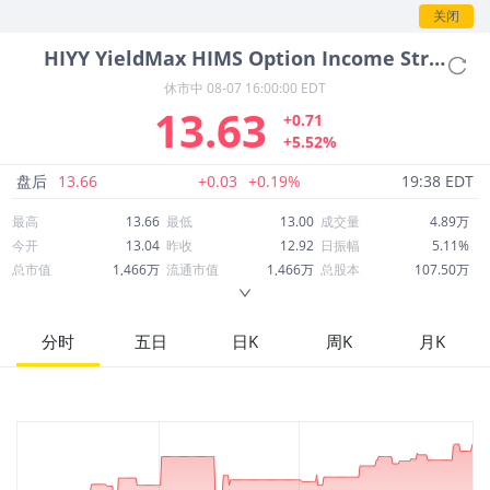
情。
关闭
HIYY
YieldMax HIMS Option Income Strategy ETF
休市中
08-07 16:00:00 EDT
13.63
+0.71
+5.52%
盘后
13.66
+0.03
+0.19%
19:38 EDT
最高
13.66
最低
13.00
成交量
4.89万
今开
13.04
昨收
12.92
日振幅
5.11%
总市值
1,466万
流通市值
1,466万
总股本
107.50万
成交额
65.47万
换手率
4.55%
流通股本
107.50万
市净率
--
ROE
--
每股收益
0.00
分时
五日
日K
周K
月K
52周最高
53.97
52周最低
9.53
市盈率
--
股息
15.54
股息收益率
1.14
ROA
--