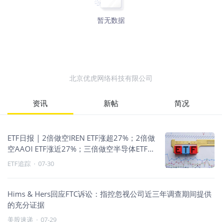
暂无数据
北京优虎网络科技有限公司
资讯
新帖
简况
ETF日报 | 2倍做空IREN ETF涨超27%；2倍做
空AAOI ETF涨近27%；三倍做空半导体ETF涨
超16%；科技做空与原油走强
ETF追踪
·
07-30
Hims & Hers回应FTC诉讼：指控忽视公司近三年调查期间提供
的充分证据
美股速递
·
07-29