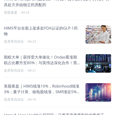
具处方并由独立药房配药
美股速递
·
04-23
HIMS平台全面上架多款FDA认证的GLP-1药
物
老虎资讯综合
·
04-23
期权大单｜获排雷大单催化！Ondas看涨期
权占比攀升至80%；与英伟达深化合作！黑
莓股价飙升，期权成交量激增
老虎资讯综合
·
04-21
美股夜盘 | HIMS续涨10%，Robinhood续涨
3%；量子计算、核电股续涨，SMR涨近5%，
IONQ涨超3%
老虎资讯综合
·
04-16