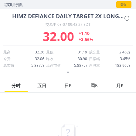
时行情。
关闭
HIMZ
DEFIANCE DAILY TARGET 2X LONG HIMS ETF
交易中
08-07 09:43:27 EDT
32.00
+1.10
+3.56%
最高
32.26
最低
31.19
成交量
2.46万
今开
32.06
昨收
30.90
日振幅
3.45%
总市值
5,887万
流通市值
5,887万
总股本
183.96万
成交额
78.20万
换手率
1.34%
流通股本
183.96万
市净率
--
ROE
--
每股收益
0.00
分时
五日
日K
周K
月K
52周最高
391.58
52周最低
12.38
市盈率
--
股息
1.98
股息收益率
0.06
ROA
--