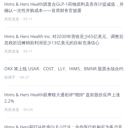
Hims & Hers Health因复合GLP-1药物原料及库存计提减值，并
确认一次性并购成本——首席财务官披露
美股速递
·
05-11
Hims & Hers Health Inc. 对2030年营收至少65亿美元、调整后
息税折旧摊销前利润至少13亿美元的目标充满信心
美股速递
·
05-11
OKX 将上线 USAR、COST、LLY、HIMS、BMNR 股票永续合约
链捕手
·
04-27
Hims & Hers Health获摩根大通初评“增持” 盘前股价应声上涨
2.2%
美股速递
·
04-24
Hims & Hers获FDA批准GLP-1疗法：合作医疗机构可为客户开