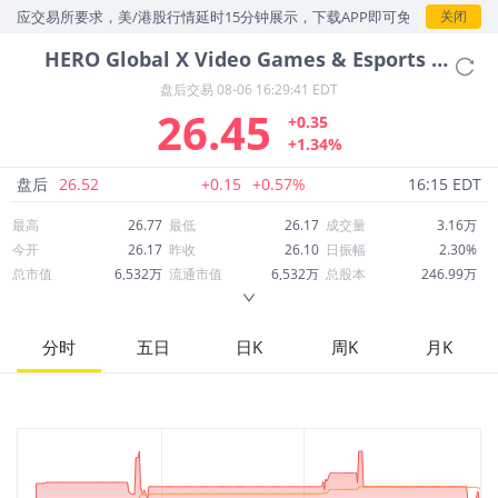
应交易所要求，美/港股行情延时15分钟展示，下载APP即可免费查看实时
关闭
HERO
Global X Video Games & Esports ETF
盘后交易
08-06 16:29:41 EDT
26.45
+0.35
+1.34%
盘后
26.52
+0.15
+0.57%
16:15 EDT
最高
26.77
最低
26.17
成交量
3.16万
今开
26.17
昨收
26.10
日振幅
2.30%
总市值
6,532万
流通市值
6,532万
总股本
246.99万
成交额
83.88万
换手率
1.28%
流通股本
246.99万
市净率
--
ROE
--
每股收益
-662.16
分时
五日
日K
周K
月K
52周最高
34.68
52周最低
23.46
市盈率
-0.04
股息
0.46
股息收益率
0.02
ROA
--