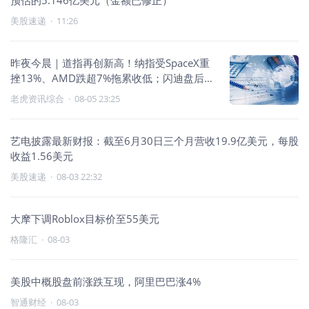
预估的5.146亿美元（金额已修正）
美股速递
·
11:26
昨夜今晨｜道指再创新高！纳指受SpaceX重
挫13%、AMD跌超7%拖累收低；闪迪盘后跌
逾7%，AppLovin跌逾16%
老虎资讯综合
·
08-05 23:25
艺电披露最新财报：截至6月30日三个月营收19.9亿美元，每股
收益1.56美元
美股速递
·
08-03 22:32
大摩下调Roblox目标价至55美元
格隆汇
·
08-03
美股中概股盘前涨跌互现，阿里巴巴涨4%
智通财经
·
08-03