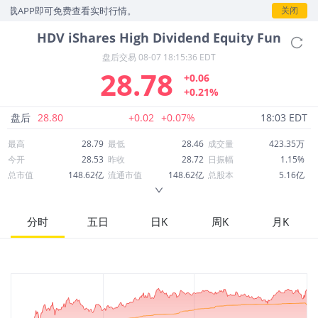
载APP即可免费查看实时行情。
关闭
HDV
iShares High Dividend Equity Fun
盘后交易
08-07 18:15:36 EDT
28.78
+0.06
+0.21%
盘后
28.80
+0.02
+0.07%
18:03 EDT
最高
28.79
最低
28.46
成交量
423.35万
今开
28.53
昨收
28.72
日振幅
1.15%
总市值
148.62亿
流通市值
148.62亿
总股本
5.16亿
成交额
1.22亿
换手率
0.82%
流通股本
5.16亿
市净率
--
ROE
--
每股收益
0.00
分时
五日
日K
周K
月K
52周最高
29.61
52周最低
23.52
市盈率
--
股息
0.82
股息收益率
0.03
ROA
--