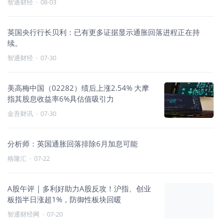
智通财经
·
08-03
英国央行行长贝利：已有更多证据显示通胀回落进程正在持
续。
智通财经
·
07-30
美高梅中国（02282）绩后上涨2.54% 大摩
指其股息收益率6%具估值吸引力
金吾财讯
·
07-30
分析师：英国通胀回落排除6月加息可能
格隆汇
·
07-22
A股午评 | 多利好助力A股反攻！沪指、创业
板指半日涨超1%，防御性板块回暖
智通财经网
·
07-20