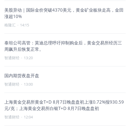
美股异动｜国际金价突破4370美元，黄金矿业板块走高，金田
涨超10%
格隆汇
·
14:15
泰坦公司高管：莫迪总理呼吁抑制购金后，黄金交易所经历三
周飙升后恢复正常。
智通财经
·
13:20
国内期货夜盘开盘
智通财经
·
13:00
上海黄金交易所黄金T+D 8月7日晚盘盘初上涨0.72%报930.59
元/克；上海黄金交易所白银T+D 8月7日晚盘盘初
智通财经
·
12:04