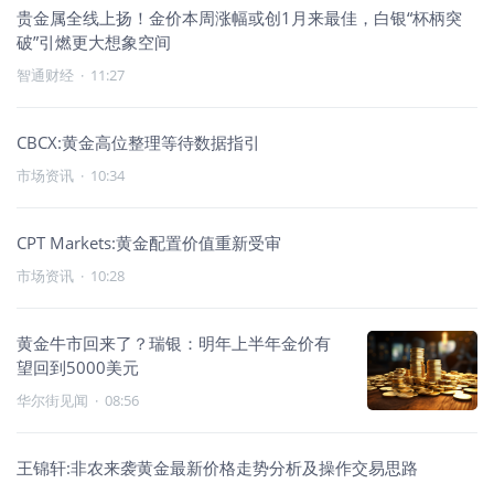
贵金属全线上扬！金价本周涨幅或创1月来最佳，白银“杯柄突
破”引燃更大想象空间
智通财经
·
11:27
CBCX:黄金高位整理等待数据指引
市场资讯
·
10:34
CPT Markets:黄金配置价值重新受审
市场资讯
·
10:28
黄金牛市回来了？瑞银：明年上半年金价有
望回到5000美元
华尔街见闻
·
08:56
王锦轩:非农来袭黄金最新价格走势分析及操作交易思路