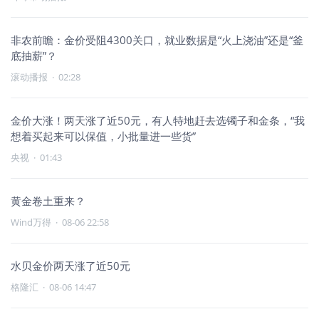
非农前瞻：金价受阻4300关口，就业数据是“火上浇油”还是“釜
底抽薪”？
滚动播报
·
02:28
金价大涨！两天涨了近50元，有人特地赶去选镯子和金条，“我
想着买起来可以保值，小批量进一些货”
央视
·
01:43
黄金卷土重来？
Wind万得
·
08-06 22:58
水贝金价两天涨了近50元
格隆汇
·
08-06 14:47