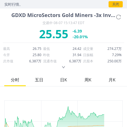
实时行情。
关闭
GDXD
MicroSectors Gold Miners -3x Inverse Leveraged ETN
交易中
08-07 15:13:47 EDT
25.55
-6.39
-20.01%
最高
26.75
最低
24.42
成交量
274.27万
今开
25.80
昨收
31.94
日振幅
7.29%
总市值
6,387万
流通市值
6,387万
总股本
250.00万
成交额
6,945万
换手率
109.71%
流通股本
250.00万
市净率
0.00
ROE
7.27%
每股收益
1,080.29
分时
五日
日K
周K
月K
52周最高
474.00
52周最低
23.77
市盈率
0.02
股息
0.00
股息收益率
0.00
ROA
0.45%