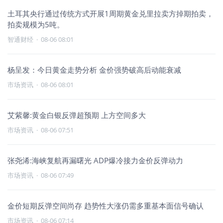
土耳其央行通过传统方式开展1周期黄金兑里拉卖方掉期拍卖，
拍卖规模为5吨。
智通财经
·
08-06 08:01
杨呈发：今日黄金走势分析 金价强势破高后动能衰减
市场资讯
·
08-06 08:01
艾紫馨:黄金白银反弹超预期 上方空间多大
市场资讯
·
08-06 07:51
张尧浠:海峡复航再漏曙光 ADP爆冷接力金价反弹动力
市场资讯
·
08-06 07:49
金价短期反弹空间尚存 趋势性大涨仍需多重基本面信号确认
市场资讯
·
08-06 07:14