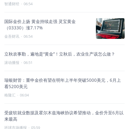
智通财经
·
06:54
国际金价上扬 黄金持续走强 灵宝黄金
（03330）涨7.17%
金吾财讯
·
06:54
立秋农事勤，遍地是“黄金”！立秋后，农业生产该怎么做？
滚动播报
·
06:51
瑞银财管：重申金价有望在明年上半年突破5000美元，6月上
看5200美元
格隆汇
·
06:04
受疲软就业数据及霍尔木兹海峡协议希望推动，金价升至6月以
来最高
环球市场播报
·
05:59