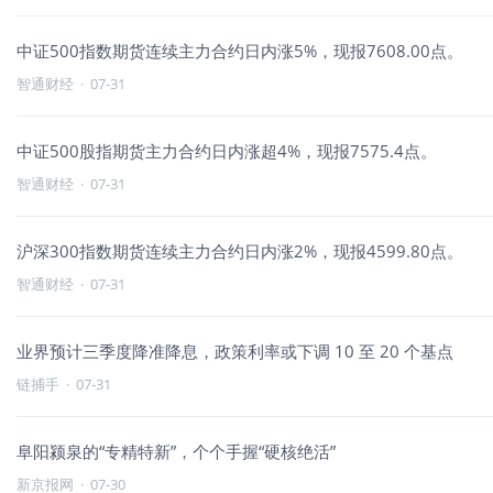
中证500指数期货连续主力合约日内涨5%，现报7608.00点。
智通财经
·
07-31
中证500股指期货主力合约日内涨超4%，现报7575.4点。
智通财经
·
07-31
沪深300指数期货连续主力合约日内涨2%，现报4599.80点。
智通财经
·
07-31
业界预计三季度降准降息，政策利率或下调 10 至 20 个基点
链捕手
·
07-31
阜阳颍泉的“专精特新”，个个手握“硬核绝活”
新京报网
·
07-30