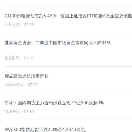
7月30日唯捷创芯跌6.46%，富国上证指数ETF联接A基金重仓该
证券之星
·
07-30
世界黄金协会：二季度中国市场黄金需求同比下降41%
金吾财讯
·
07-30
龚孟建当选长治市市长
中国经济网
·
07-30
午评：国内期货主力合约涨跌互现 中证500跌超3%
市场资讯
·
07-30
沪深300指数期货下跌2.0%至4,454.00点。