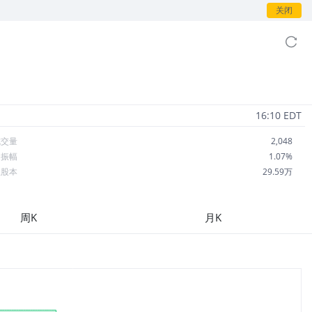
关闭
16:10 EDT
成交量
2,048
日振幅
1.07%
总股本
29.59万
流通股本
29.59万
每股收益
0.00
周K
月K
市盈率
--
OA
--