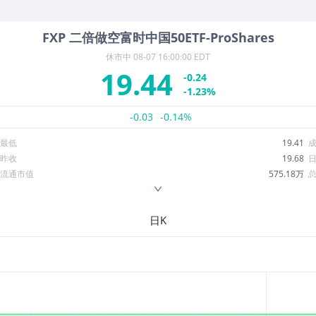
FXP
二倍做空富时中国50ETF-ProShares
休市中
08-07 16:00:00 EDT
19.44
-0.24
-1.23%
-0.03
-0.14%
最低
19.41
昨收
19.68
流通市值
575.18万
换手率
0.69%
ROE
--
日K
52周最低
15.80
股息收益率
0.03
R