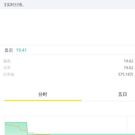
情。
盘后
19.41
最高
19.62
今开
19.62
总市值
575.18万
成交额
4.00万
市净率
--
分时
五日
52周最高
26.20
股息
0.65