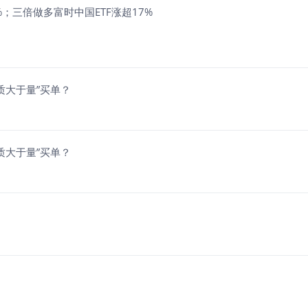
4%；三倍做多富时中国ETF涨超17%
质大于量”买单？
质大于量”买单？