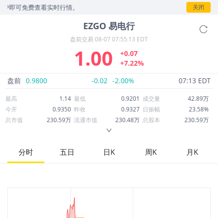
P即可免费查看实时行情。
关闭
EZGO
易电行
盘前交易
08-07 07:55:13 EDT
1.00
+0.07
+7.22%
盘前
0.9800
-0.02
-2.00%
07:13 EDT
最高
1.14
最低
0.9201
成交量
42.89万
今开
0.9350
昨收
0.9327
日振幅
23.58%
总市值
230.59万
流通市值
230.48万
总股本
230.59万
成交额
44.58万
换手率
18.61%
流通股本
230.48万
市净率
0.05
ROE
-16.90%
每股收益
-5,760.00
分时
五日
日K
周K
月K
52周最高
1,811.25
52周最低
0.8790
市盈率
0.00
股息
0.00
股息收益率
0.00
ROA
-1.58%