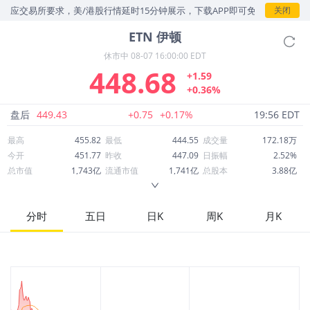
应交易所要求，美/港股行情延时15分钟展示，下载APP即可免费查看实时
关闭
ETN
伊顿
休市中
08-07 16:00:00 EDT
448.68
+1.59
+0.36%
盘后
449.43
+0.75
+0.17%
19:56 EDT
最高
455.82
最低
444.55
成交量
172.18万
今开
451.77
昨收
447.09
日振幅
2.52%
总市值
1,743亿
流通市值
1,741亿
总股本
3.88亿
成交额
7.73亿
换手率
0.44%
流通股本
3.88亿
市净率
8.60
ROE
19.68%
每股收益
9.82
分时
五日
日K
周K
月K
52周最高
457.78
52周最低
311.92
市盈率
45.68
股息
4.28
股息收益率
0.01
ROA
7.05%