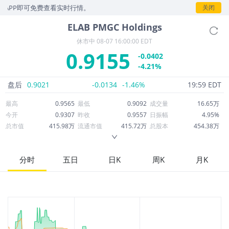
P即可免费查看实时行情。
关闭
ELAB
PMGC Holdings
休市中
08-07 16:00:00 EDT
0.9155
-0.0402
-4.21%
盘后
0.9021
-0.0134
-1.46%
19:59 EDT
最高
0.9565
最低
0.9092
成交量
16.65万
今开
0.9307
昨收
0.9557
日振幅
4.95%
总市值
415.98万
流通市值
415.72万
总股本
454.38万
成交额
15.45万
换手率
3.67%
流通股本
454.09万
市净率
0.33
ROE
-107.90%
每股收益
-85.53
分时
五日
日K
周K
月K
52周最高
309.12
52周最低
0.8400
市盈率
-0.01
股息
0.00
股息收益率
0.00
ROA
-33.28%