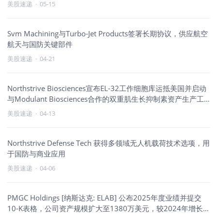
102%，同比飙升193%
美股速递
·
05-15
Svm Machining与Turbo-Jet Products签署长期协议，供应航空
航天与国防关键部件
美股速递
·
04-21
Northstrive Biosciences宣布EL-32工作细胞库运抵美国并启动
与Modulant Biosciences合作的双重肌生长抑制素资产生产工
艺优化，旨在结合GLP-1疗法实现肌肉保护
美股速递
·
04-13
Northstrive Defense Tech 获得多领域无人机载荷技术选项，用
于国防与商业应用
美股速递
·
04-06
PMGC Holdings [纳斯达克: ELAB] 公布2025年度业绩并提交
10-K表格，公司资产规模扩大至1380万美元，较2024年增长