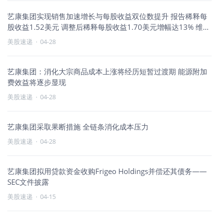
艺康集团实现销售加速增长与每股收益双位数提升 报告稀释每
股收益1.52美元 调整后稀释每股收益1.70美元增幅达13% 维持
2026年调整后每股收益指引8.43-8.63美元 预计增长12%-15%
美股速递
·
04-28
艺康集团：消化大宗商品成本上涨将经历短暂过渡期 能源附加
费效益将逐步显现
美股速递
·
04-28
艺康集团采取果断措施 全链条消化成本压力
美股速递
·
04-28
艺康集团拟用贷款资金收购Frigeo Holdings并偿还其债务——
SEC文件披露
美股速递
·
04-15