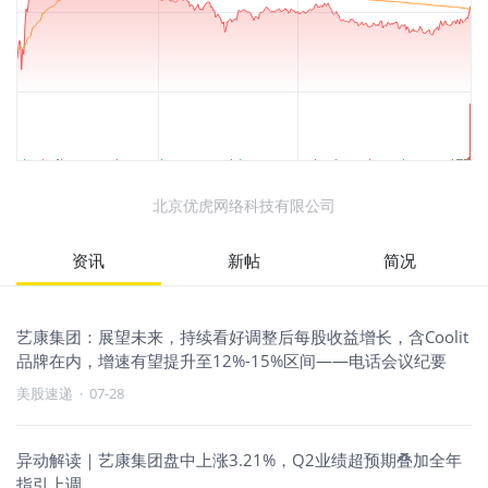
北京优虎网络科技有限公司
资讯
新帖
简况
艺康集团：展望未来，持续看好调整后每股收益增长，含Coolit
品牌在内，增速有望提升至12%-15%区间——电话会议纪要
美股速递
·
07-28
异动解读｜艺康集团盘中上涨3.21%，Q2业绩超预期叠加全年
指引上调