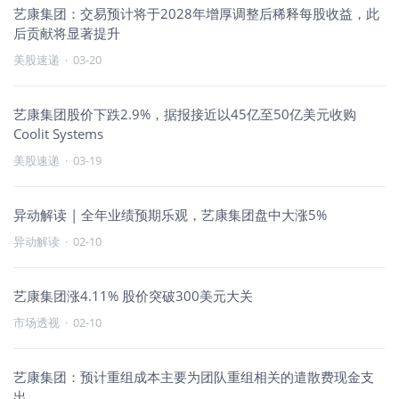
艺康集团：交易预计将于2028年增厚调整后稀释每股收益，此
后贡献将显著提升
美股速递
·
03-20
艺康集团股价下跌2.9%，据报接近以45亿至50亿美元收购
Coolit Systems
美股速递
·
03-19
异动解读 | 全年业绩预期乐观，艺康集团盘中大涨5%
异动解读
·
02-10
艺康集团涨4.11% 股价突破300美元大关
市场透视
·
02-10
艺康集团：预计重组成本主要为团队重组相关的遣散费现金支
出