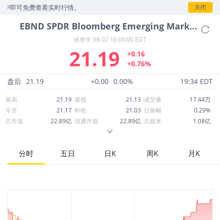
即可免费查看实时行情。
关闭
EBND
SPDR Bloomberg Emerging Markets Local Bond ETF
休市中
08-07 16:00:00 EDT
21.19
+0.16
+0.76%
盘后
21.19
+0.00
0.00%
19:34 EDT
最高
21.19
最低
21.13
成交量
17.44万
今开
21.17
昨收
21.03
日振幅
0.29%
总市值
22.89亿
流通市值
22.89亿
总股本
1.08亿
成交额
368.99万
换手率
0.16%
流通股本
1.08亿
市净率
--
ROE
--
每股收益
0.00
分时
五日
日K
周K
月K
52周最高
21.94
52周最低
20.36
市盈率
--
股息
1.23
股息收益率
0.06
ROA
--