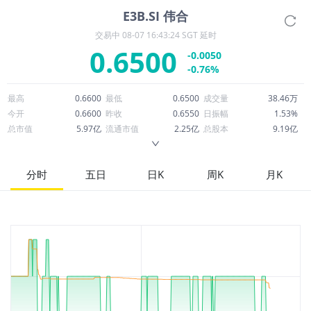
E3B.SI
伟合
交易中
08-07 16:43:24 SGT 延时
0.6500
-0.0050
-0.76%
最高
0.6600
最低
0.6500
成交量
38.46万
今开
0.6600
昨收
0.6550
日振幅
1.53%
总市值
5.97亿
流通市值
2.25亿
总股本
9.19亿
成交额
25.12万
换手率
0.11%
流通股本
3.46亿
市净率
0.92
ROE
10.27%
每股收益
0.03
分时
五日
日K
周K
月K
52周最高
0.9273
52周最低
0.6250
市盈率
22.41
股息
0.02
股息收益率
0.02
ROA
5.20%