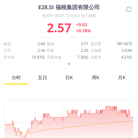
E28.SI
福根集团有限公司
休市中
08-07 17:16:00 SGT 延时
2.57
+0.02
+0.78%
最高
2.60
最低
2.51
成交量
381.62万
今开
2.56
昨收
2.55
日振幅
3.53%
总市值
10.97亿
流通市值
7.30亿
总股本
4.27亿
成交额
977.06万
换手率
1.34%
流通股本
2.84亿
市净率
2.31
ROE
8.58%
每股收益
0.09
分时
五日
日K
周K
月K
52周最高
3.54
52周最低
1.30
市盈率
28.09
股息
0.03
股息收益率
0.01
ROA
3.76%