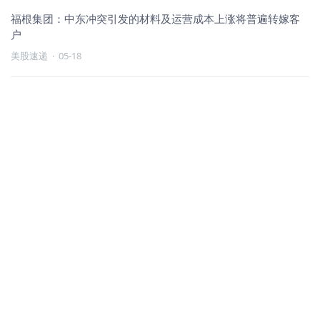
福根集团：中东冲突引发的材料及运营成本上涨将普遍转嫁客
户
美股速递
·
05-18