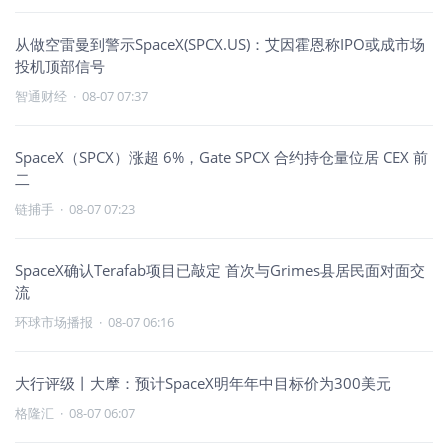
从做空雷曼到警示SpaceX(SPCX.US)：艾因霍恩称IPO或成市场
投机顶部信号
智通财经
·
08-07 07:37
SpaceX（SPCX）涨超 6%，Gate SPCX 合约持仓量位居 CEX 前
二
链捕手
·
08-07 07:23
SpaceX确认Terafab项目已敲定 首次与Grimes县居民面对面交
流
环球市场播报
·
08-07 06:16
大行评级丨大摩：预计SpaceX明年年中目标价为300美元
格隆汇
·
08-07 06:07