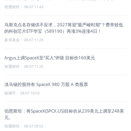
智通财经
·
08-07 11:43
马斯克点名存储供不应求，2027将迎“最严峻时期”？费率较低
的科创芯片ETF华宝（589190）再涨3%连涨4日！
新浪基金
·
08-07 11:29
Argus上调SpaceX至“买入”评级 目标价160美元
智通财经
·
08-07 11:25
淡马锡控股持有 SpaceX 980 万股 A 类股票
链捕手
·
08-07 10:53
伯恩斯坦：将SpaceX(SPCX.US)目标价从239美元上调至248美
元。
智通财经
·
08-07 09:53