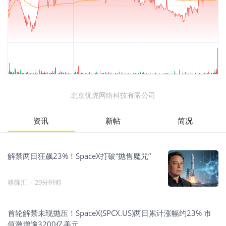
北京优虎网络科技有限公司
资讯
新帖
简况
解禁两日狂飙23%！SpaceX打破“抛售魔咒”
格隆汇
·
29分钟前
首轮解禁未现抛压！SpaceX(SPCX.US)两日累计涨幅约23% 市
值激增逾3200亿美元