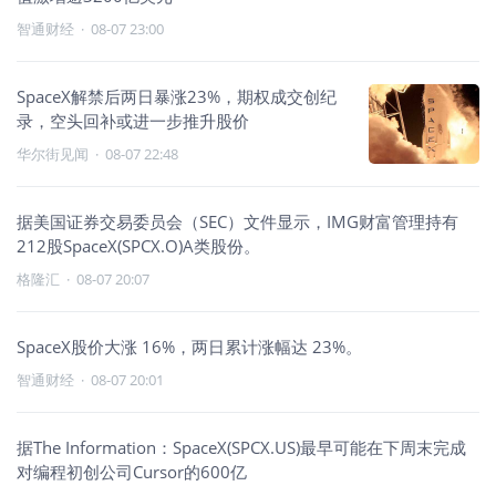
智通财经
·
08-07 23:00
SpaceX解禁后两日暴涨23%，期权成交创纪
录，空头回补或进一步推升股价
华尔街见闻
·
08-07 22:48
据美国证券交易委员会（SEC）文件显示，IMG财富管理持有
212股SpaceX(SPCX.O)A类股份。
格隆汇
·
08-07 20:07
SpaceX股价大涨 16%，两日累计涨幅达 23%。
智通财经
·
08-07 20:01
据The Information：SpaceX(SPCX.US)最早可能在下周末完成
对编程初创公司Cursor的600亿