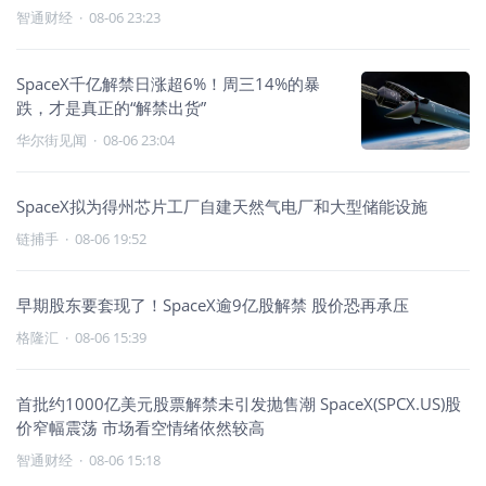
智通财经
·
08-06 23:23
SpaceX千亿解禁日涨超6%！周三14%的暴
跌，才是真正的“解禁出货”
华尔街见闻
·
08-06 23:04
SpaceX拟为得州芯片工厂自建天然气电厂和大型储能设施
链捕手
·
08-06 19:52
早期股东要套现了！SpaceX逾9亿股解禁 股价恐再承压
格隆汇
·
08-06 15:39
首批约1000亿美元股票解禁未引发抛售潮 SpaceX(SPCX.US)股
价窄幅震荡 市场看空情绪依然较高
智通财经
·
08-06 15:18