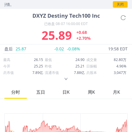
情。
关闭
DXYZ
Destiny Tech100 Inc
已收盘
08-07 16:00:00 EDT
25.89
+0.68
+2.70%
盘后
25.87
-0.02
-0.08%
19:58 EDT
最高
26.15
最低
24.90
成交量
82.80万
今开
25.25
昨收
25.21
日振幅
4.96%
总市值
7.89亿
流通市值
7.88亿
总股本
3,047万
成交额
2,125万
换手率
2.72%
流通股本
3,043万
市净率
1.80
ROE
--
每股收益
2.01
分时
五日
日K
周K
月K
52周最高
72.87
52周最低
19.71
市盈率
12.86
股息
0.00
股息收益率
0.00
ROA
--