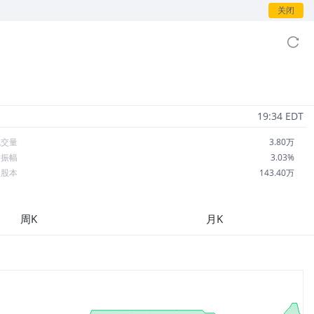
关闭
19:34 EDT
成交量
3.80万
日振幅
3.03%
总股本
143.40万
流通股本
143.40万
每股收益
9.20
周K
月K
市盈率
1.95
OA
--