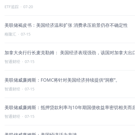
ETF追踪
·
07-20
美联储褐皮书：美国经济温和扩张 消费承压前景仍存不确定性
格隆汇
·
07-15
加拿大央行行长麦克勒姆： 美国经济表现强劲，该国对加拿大出
智通财经
·
07-15
美联储威廉姆斯：FOMC将针对美国经济持续提供“洞察”。
智通财经
·
07-15
美联储威廉姆斯：抵押贷款利率与10年期国债收益率密切相关而
智通财经
·
07-15
美联储威廉姆斯：美国经济活力充沛。