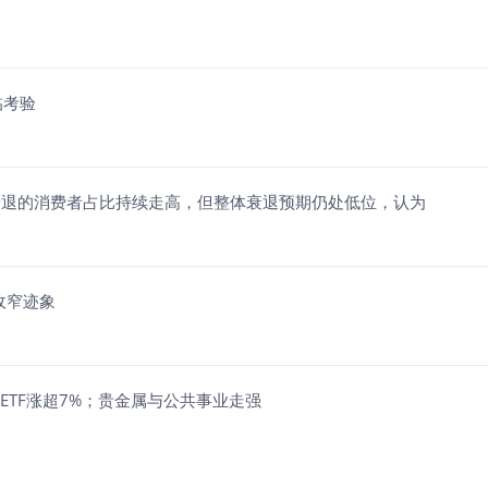
临考验
陷入衰退的消费者占比持续走高，但整体衰退预期仍处低位，认为
收窄迹象
数ETF涨超7%；贵金属与公共事业走强