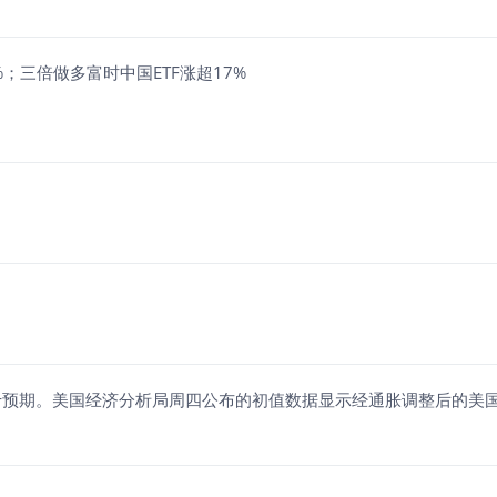
4%；三倍做多富时中国ETF涨超17%
于预期。美国经济分析局周四公布的初值数据显示经通胀调整后的美