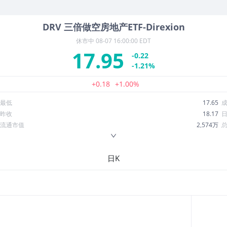
DRV
三倍做空房地产ETF-Direxion
休市中
08-07 16:00:00 EDT
17.95
-0.22
-1.21%
+0.18
+1.00%
最低
17.65
昨收
18.17
流通市值
2,574万
换手率
2.65%
ROE
--
日K
52周最低
16.26
股息收益率
0.04
R