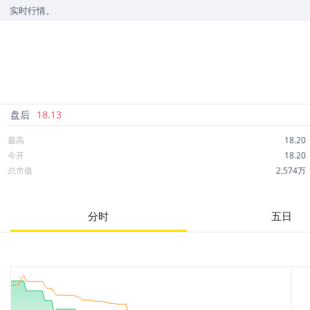
情。
盘后
18.13
最高
18.20
今开
18.20
总市值
2,574万
成交额
68.12万
市净率
--
分时
五日
52周最高
27.75
股息
0.70