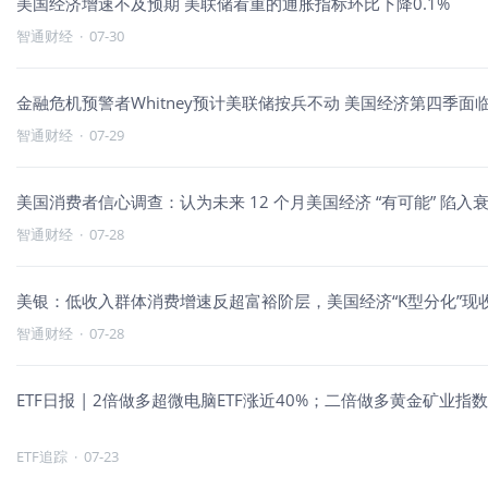
美国经济增速不及预期 美联储看重的通胀指标环比下降0.1%
智通财经
·
07-30
金融危机预警者Whitney预计美联储按兵不动 美国经济第四季面
智通财经
·
07-29
美国消费者信心调查：认为未来 12 个月美国经济 “有可能” 
智通财经
·
07-28
美银：低收入群体消费增速反超富裕阶层，美国经济“K型分化”现
智通财经
·
07-28
ETF日报 | 2倍做多超微电脑ETF涨近40%；二倍做多黄金矿业指
ETF追踪
·
07-23