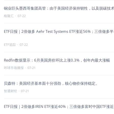
铜业巨头墨西哥集团高管：由于美国经济保持韧性，以及脱碳技术
格隆汇
·
07-22
ETF日报｜2倍做多 Aehr Test Systems ETF涨近56%；三
ETF追踪
·
07-22
Redfin数据显示：6月美国房价环比上涨0.3%，创年内最大涨幅
环球市场播报
·
07-21
贝森特：美国经济基本面十分强劲，核心物价保持稳定。
智通财经
·
07-21
ETF日报｜2倍做多IREN ETF涨近40%；三倍做多富时中国ETF