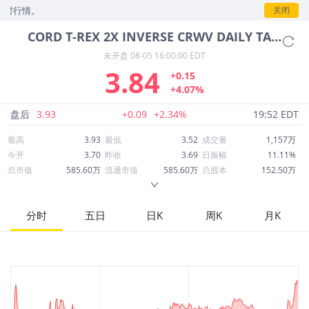
情。
关闭
CORD
T-REX 2X INVERSE CRWV DAILY TARGET ETF
未开盘
08-05 16:00:00 EDT
3.84
+0.15
+4.07%
盘后
3.93
+0.09
+2.34%
19:52 EDT
最高
3.93
最低
3.52
成交量
1,157万
今开
3.70
昨收
3.69
日振幅
11.11%
总市值
585.60万
流通市值
585.60万
总股本
152.50万
成交额
4,296万
换手率
758.58%
流通股本
152.50万
市净率
--
ROE
--
每股收益
0.00
分时
五日
日K
周K
月K
52周最高
67.55
52周最低
3.46
市盈率
--
股息
0.00
股息收益率
0.00
ROA
--