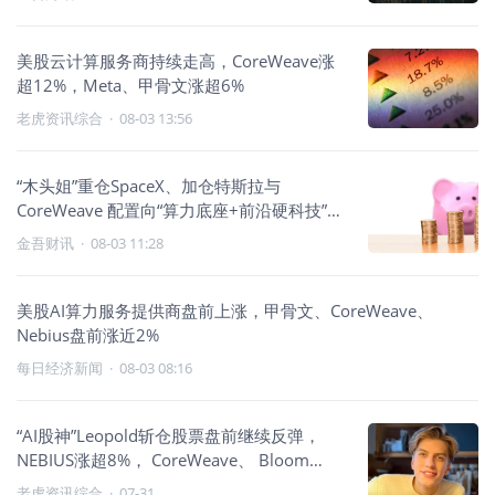
美股云计算服务商持续走高，CoreWeave涨
超12%，Meta、甲骨文涨超6%
老虎资讯综合
·
08-03 13:56
“木头姐”重仓SpaceX、加仓特斯拉与
CoreWeave 配置向“算力底座+前沿硬科技”倾
斜
金吾财讯
·
08-03 11:28
美股AI算力服务提供商盘前上涨，甲骨文、CoreWeave、
Nebius盘前涨近2%
每日经济新闻
·
08-03 08:16
“AI股神”Leopold斩仓股票盘前继续反弹，
NEBIUS涨超8%， CoreWeave、 Bloom
Energy涨超6%
老虎资讯综合
·
07-31