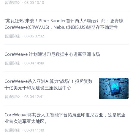
智通财经
·
08-05 10:10
“兆瓦狂热”来袭！Piper Sandler首评两大AI新云厂商：更青睐
CoreWeave(CRWV.US)，Nebius(NBIS.US)短期存不确定性
智通财经
·
08-05 07:02
CoreWeave 计划通过印尼数据中心进军亚洲市场
智通财经
·
08-04 14:49
CoreWeave杀入亚洲AI算力“战场”！拟斥资数
十亿美元于印尼建设三座数据中心
智通财经
·
08-04 12:41
CoreWeave将其云人工智能平台拓展至印度尼西亚，这是该企
业首次进军亚太地区。
智通财经
·
08-04 11:40