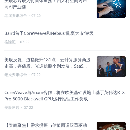
美股芯片股为何集体重挫？四大利空同时压
向AI产业链
老虎资讯综合
·
07-25
Baird首予CoreWeave和Nebius“跑赢大市”评级
格隆汇
·
07-22
美股反复、道指微升181点，云计算服务商股
走高，存储股、光通信股个别发展，SaaS板
块集体走低
老虎资讯综合
·
07-22
CoreWeave与Anam合作，将在欧美基础设施上基于英伟达RTX
Pro 6000 Blackwell GPU运行推理工作负载
美股速递
·
07-22
【券商聚焦】需求提振与估值回调双重驱动