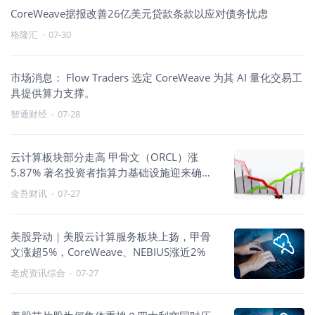
CoreWeave据报改善26亿美元贷款条款以应对债务忧虑
格隆汇
·
07-30
市场消息： Flow Traders 选定 CoreWeave 为其 AI 量化交易工
具提供算力支撑。
智通财经
·
07-28
云计算板块部分走高 甲骨文（ORCL）涨
5.87% 著名投资者指算力基础设施迎来确定
性红利
金吾财讯
·
07-27
美股异动｜美股云计算服务板块上扬，甲骨
文涨超5%，CoreWeave、NEBIUS涨近2%
老虎资讯综合
·
07-27