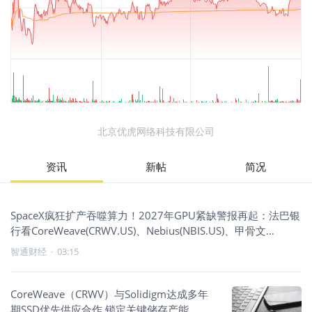
北京优虎网络科技有限公司
资讯
新帖
简况
SpaceX疯狂扩产吞噬算力！2027年GPU紧缺警报再起：法巴银
行看CoreWeave(CRWV.US)、Nebius(NBIS.US)、甲骨文
(ORCL.US)成最大潜在赢家
智通财经
·
03:15
CoreWeave（CRWV）与Solidigm达成多年
期SSD优先供应合作 锁定关键储存产能