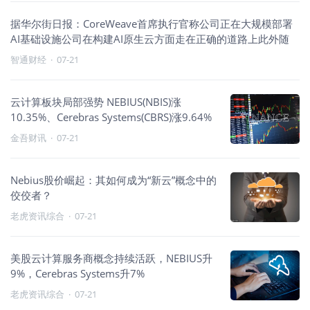
据华尔街日报：CoreWeave首席执行官称公司正在大规模部署
AI基础设施公司在构建AI原生云方面走在正确的道路上此外随
智通财经
·
07-21
云计算板块局部强势 NEBIUS(NBIS)涨
10.35%、Cerebras Systems(CBRS)涨9.64%
金吾财讯
·
07-21
Nebius股价崛起：其如何成为“新云”概念中的
佼佼者？
老虎资讯综合
·
07-21
美股云计算服务商概念持续活跃，NEBIUS升
9%，Cerebras Systems升7%
老虎资讯综合
·
07-21