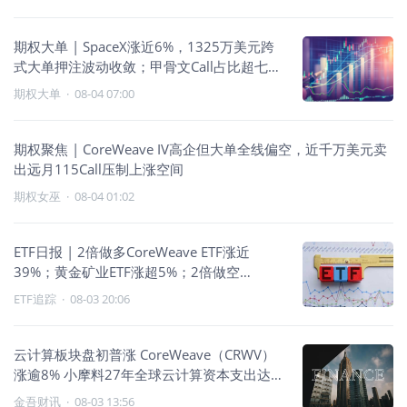
期权大单 | SpaceX涨近6%，1325万美元跨
式大单押注波动收敛；甲骨文Call占比超七
成，CoreWeave暴涨近20%却遭高位Call压制
期权大单
·
08-04 07:00
期权聚焦 | CoreWeave IV高企但大单全线偏空，近千万美元卖
出远月115Call压制上涨空间
期权女巫
·
08-04 01:02
ETF日报 | 2倍做多CoreWeave ETF涨近
39%；黄金矿业ETF涨超5%；2倍做空
CoreWeave ETF跌近39%；科技杠杆主导多
ETF追踪
·
08-03 20:06
头
云计算板块盘初普涨 CoreWeave（CRWV）
涨逾8% 小摩料27年全球云计算资本支出达
1.2万亿美元
金吾财讯
·
08-03 13:56