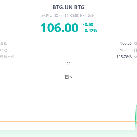
BTG.UK
BTG
已收盘
08-06 16:30:00 BST 延时
106.00
-0.50
-0.47%
最低
106.00
昨收
106.50
流通市值
135.78亿
换手率
0.05%
ROE
10.12%
日K
52周最低
103.50
股息收益率
0.00
R