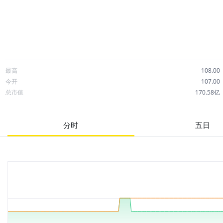
最高
108.00
今开
107.00
总市值
170.58亿
成交额
640.13万
市净率
1.98
分时
五日
52周最高
129.00
股息
0.00