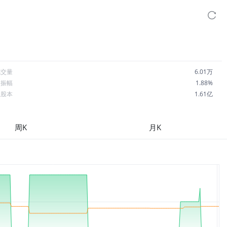
成交量
6.01万
日振幅
1.88%
总股本
1.61亿
流通股本
1.28亿
每股收益
5.10
周K
月K
市盈率
20.78
OA
6.01%