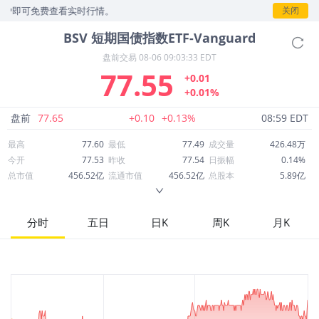
即可免费查看实时行情。
关闭
BSV
短期国债指数ETF-Vanguard
盘前交易
08-06 09:03:33 EDT
77.55
+0.01
+0.01%
盘前
77.65
+0.10
+0.13%
08:59 EDT
最高
77.60
最低
77.49
成交量
426.48万
今开
77.53
昨收
77.54
日振幅
0.14%
总市值
456.52亿
流通市值
456.52亿
总股本
5.89亿
成交额
3.31亿
换手率
0.72%
流通股本
5.89亿
市净率
--
ROE
--
每股收益
0.08
分时
五日
日K
周K
月K
52周最高
79.32
52周最低
77.35
市盈率
1,003.75
股息
3.13
股息收益率
0.04
ROA
--