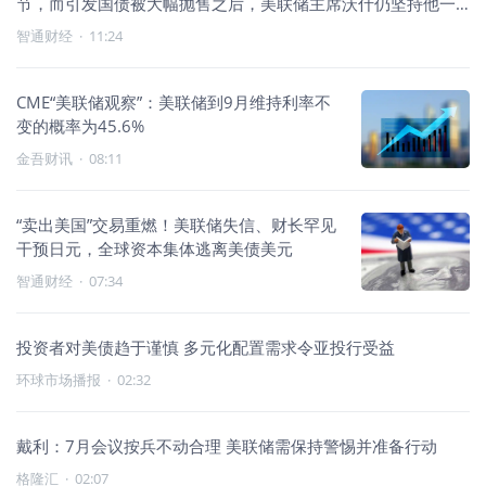
节，而引发国债被大幅抛售之后，美联储主席沃什仍坚持他一
贯的简洁沟通风
智通财经
·
11:24
CME“美联储观察”：美联储到9月维持利率不
变的概率为45.6%
金吾财讯
·
08:11
“卖出美国”交易重燃！美联储失信、财长罕见
干预日元，全球资本集体逃离美债美元
智通财经
·
07:34
投资者对美债趋于谨慎 多元化配置需求令亚投行受益
环球市场播报
·
02:32
戴利：7月会议按兵不动合理 美联储需保持警惕并准备行动
格隆汇
·
02:07