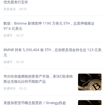
优先股发行定价
美股速递
·
06-05
数据：Bitmine 新增质押 1190 万美元 ETH，总质押规模达
97.6 亿美元
链捕手
·
05-27
BMNR 持有 5,390,404 枚 ETH，总加密及现金持仓达 123 亿美
元
链捕手
·
05-26
华尔街加速拥抱加密资产市场，美SEC批准纳
斯达克推出比特币期权产品
智通财经
·
05-22
美股加密货币概念股普跌！Strategy跌超