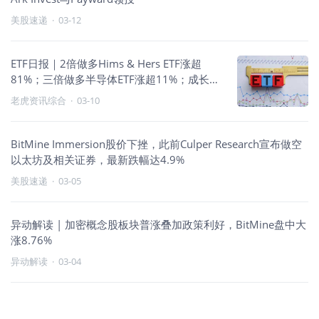
美股速递
·
03-12
ETF日报｜2倍做多Hims & Hers ETF涨超
81%；三倍做多半导体ETF涨超11%；成长风
格领跑
老虎资讯综合
·
03-10
BitMine Immersion股价下挫，此前Culper Research宣布做空
以太坊及相关证券，最新跌幅达4.9%
美股速递
·
03-05
异动解读 | 加密概念股板块普涨叠加政策利好，BitMine盘中大
涨8.76%
异动解读
·
03-04