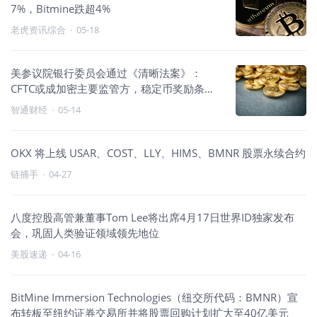
7%，Bitmine跌超4%
老虎资讯综合
·
05-18
美参议院银行委员会通过《清晰法案》：
CFTC或成加密主要监管方，稳定币奖励条款
达成妥协
智通财经
·
05-14
OKX 将上线 USAR、COST、LLY、HIMS、BMNR 股票永续合约
链捕手
·
04-27
八度控股高管兼董事Tom Lee将出席4月17日世界ID独家发布
会，巩固人类验证领域领先地位
美股速递
·
04-16
BitMine Immersion Technologies（纽交所代码：BMNR）宣
布转板至纽约证券交易所并将股票回购计划扩大至40亿美元