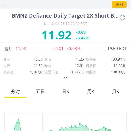
情。
关闭
BMNZ
Defiance Daily Target 2X Short BMNR ETF
休市中
08-07 16:00:00 EDT
11.92
-0.69
-5.47%
盘后
11.93
+0.01
+0.08%
19:59 EDT
最高
12.80
最低
11.25
成交量
133.94万
今开
11.82
昨收
12.61
日振幅
12.29%
总市值
1,287万
流通市值
1,287万
总股本
108.00万
成交额
1,605万
换手率
124.02%
流通股本
108.00万
市净率
--
ROE
--
每股收益
0.00
分时
五日
日K
周K
月K
52周最高
47.99
52周最低
11.25
市盈率
--
股息
0.00
股息收益率
0.00
ROA
--