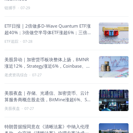
链捕手
·
07-29
ETF日报 | 2倍做多D-Wave Quantum ETF涨
超40%；3倍做空半导体ETF涨超6%；三倍做
多富时中国ETF涨近6%
ETF追踪
·
07-28
美股异动｜加密货币板块整体上扬，BMNR
涨近12%，Strategy涨近6%，Coinbase、
Circle涨近5%
老虎资讯综合
·
07-27
美股夜盘｜存储、光通信、加密货币、云计
算服务商概念股走强，BitMine涨超6%、SK
海力士、NEBIUS涨超5%、Credo涨超4%
美股夜盘
·
07-27
特朗普据报同意在《清晰法案》中纳入伦理