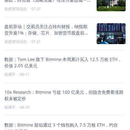
条款，白宫就《清晰法案》伦理方案达成一
致
老虎资讯综合
·
07-21
盘前异动 | 交易员关注点转向财报，纳指期
货升逾1%；存储、芯片、加密货币股盘前普
遍上扬，闪迪升逾7%、SK海力士升逾6%、
老虎资讯综合
·
07-21
Coinbase升3%
数据：Tom Lee 旗下 Bitmine 本周累计买入 12.5 万枚 ETH，
价值 2.05 亿美元
链捕手
·
06-11
10x Research：Bitmine 亏超 100 亿美元，但隐含免费看涨期
权未被定价
链捕手
·
06-10
数据：Bitmine 疑似通过 3 个钱包购入 7.5 万枚 ETH，约合