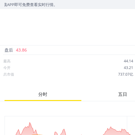
免费查看实时行情。
盘后
43.86
最高
44.14
今开
43.21
总市值
737.07亿
成交额
6.85亿
市净率
2.70
分时
五日
52周最高
54.69
股息
0.92