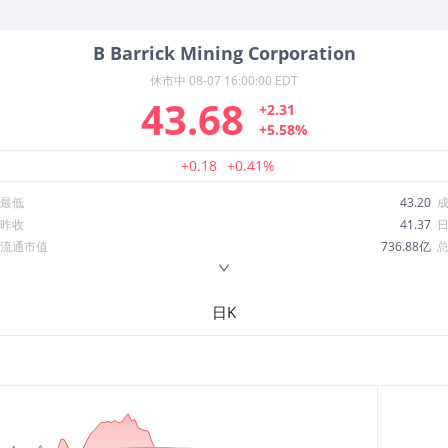
B
Barrick Mining Corporation
休市中
08-07 16:00:00 EDT
43.68
+2.31
+5.58%
+0.18
+0.41%
最低
43.20
昨收
41.37
流通市值
736.88亿
换手率
0.93%
ROE
25.18%
日K
52周最低
22.13
股息收益率
0.02
R