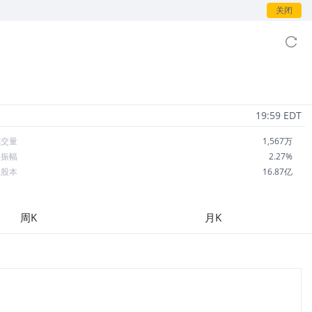
关闭
19:59 EDT
成交量
1,567万
日振幅
2.27%
总股本
16.87亿
流通股本
16.87亿
每股收益
3.61
周K
月K
市盈率
12.09
OA
11.99%