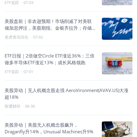
走强
ETF追踪
·
07-03
美股盘前｜非农逊预期！市场削减了对美联
储加息押注，美股期指、金银齐拉升；存储
股、光通信股盘前拉升，美光、闪迪、康宁
老虎资讯综合
·
07-02
齐升3%
ETF日报｜2倍做空Circle ETF涨近36%；三倍
做多半导体ETF涨近13%；成长风格领跑
ETF追踪
·
07-01
美股异动 | 无人机概念股走强 AeroVironment(AVAV.US)大涨
超18%
智通财经
·
06-30
美股异动 | 美股无人机概念股飙升，
Draganfly升14%，Unusual Machines升9%