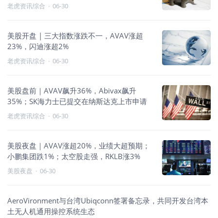
老虎资讯综合
·
06-30
美股开盘 | 三大指数涨跌不一，AVAV涨超
23%，闪迪涨超2%
老虎资讯综合
·
06-30
美股盘前｜AVAV飙升36%，Abivax飙升
35%；SK海力士已提交在纳斯达克上市申请
老虎资讯综合
·
06-30
美股夜盘｜AVAV涨超20%，业绩大超预期；
小鹏集团跌1%；太空股走强，RKLB涨3%
美股夜盘
·
06-30
AeroVironment与台湾Ubiqconn签署备忘录，共同开发台湾本
土无人机通用操控系统生态