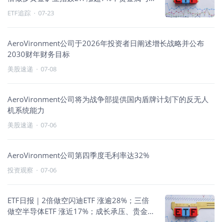
公共事业走强
ETF追踪
·
07-23
AeroVironment公司于2026年投资者日阐述增长战略并公布
2030财年财务目标
美股速递
·
07-08
AeroVironment公司将为战争部提供国内盾牌计划下的反无人
机系统能力
美股速递
·
07-06
AeroVironment公司第四季度毛利率达32%
投资观察
·
07-06
ETF日报｜2倍做空闪迪ETF 涨逾28%；三倍
做空半导体ETF 涨近17%；成长承压、贵金属