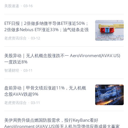
美股速递
·
03-16
ETF日报｜2倍做多纳微半导体ETF涨近50%；
2倍做多Nebius ETF涨近33%；油气链条走强
老虎资讯综合
·
03-12
美股异动 | 无人机概念股涨跌不一 AeroVironment(AVAV.US)
一度跌近8%
智通财经
·
03-11
盘前异动 | 甲骨文绩后涨超11%，无人机概
念股AVAV跌超9%
老虎资讯综合
·
03-11
美伊局势升级点燃国防股需求，投行KeyBanc看好
AeroVironment (AVAV.US)等无人机与导弹供应商成最大赢家