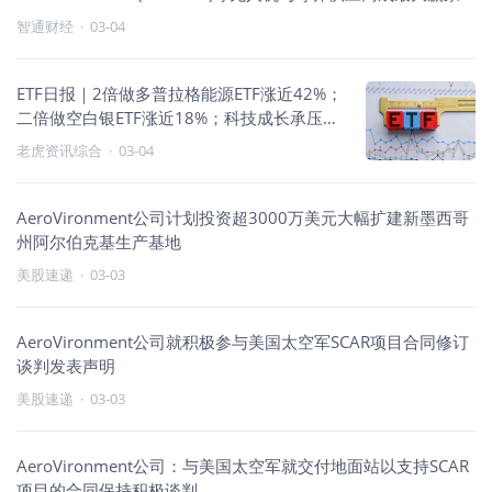
智通财经
·
03-04
ETF日报｜2倍做多普拉格能源ETF涨近42%；
二倍做空白银ETF涨近18%；科技成长承压，
逆向与商品类领跑
老虎资讯综合
·
03-04
AeroVironment公司计划投资超3000万美元大幅扩建新墨西哥
州阿尔伯克基生产基地
美股速递
·
03-03
AeroVironment公司就积极参与美国太空军SCAR项目合同修订
谈判发表声明
美股速递
·
03-03
AeroVironment公司：与美国太空军就交付地面站以支持SCAR
项目的合同保持积极谈判