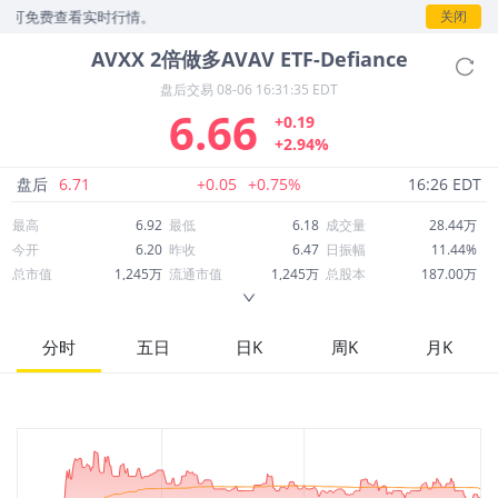
免费查看实时行情。
关闭
AVXX
2倍做多AVAV ETF-Defiance
盘后交易
08-06 16:31:35 EDT
6.66
+0.19
+2.94%
盘后
6.71
+0.05
+0.75%
16:26 EDT
最高
6.92
最低
6.18
成交量
28.44万
今开
6.20
昨收
6.47
日振幅
11.44%
总市值
1,245万
流通市值
1,245万
总股本
187.00万
成交额
190.84万
换手率
15.21%
流通股本
187.00万
市净率
--
ROE
--
每股收益
0.00
分时
五日
日K
周K
月K
52周最高
73.74
52周最低
4.58
市盈率
--
股息
0.03
股息收益率
0.00
ROA
--