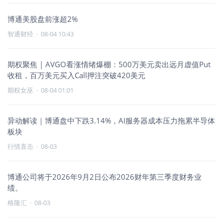
博通美股盘前涨超2%
智通财经
·
08-04 10:43
期权聚焦 | AVGO看涨情绪爆棚：500万美元卖出远月虚值Put
收租，百万美元买入Call押注突破420美元
期权女巫
·
08-04 01:01
异动解读｜博通盘中下跌3.14%，AI服务器成本压力拖累半导体
板块
行情直击
·
08-03
博通公司将于2026年9月2日公布2026财年第三季度财务业
绩。
格隆汇
·
08-03