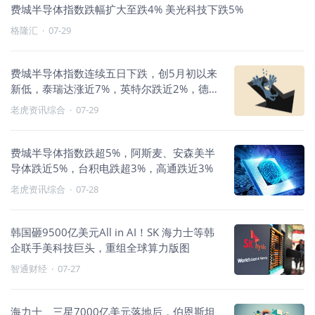
费城半导体指数跌幅扩大至跌4% 美光科技下跌5%
格隆汇
·
07-29
费城半导体指数连续五日下跌，创5月初以来
新低，泰瑞达涨近7%，英特尔跌近2%，德州
仪器、亚德诺跌超1%
老虎资讯综合
·
07-29
费城半导体指数跌超5%，阿斯麦、安森美半
导体跌近5%，台积电跌超3%，高通跌近3%
老虎资讯综合
·
07-28
韩国砸9500亿美元All in AI！SK 海力士等韩
企联手美科技巨头，重组全球算力版图
智通财经
·
07-27
海力士、三星7000亿美元落地后，伯恩斯坦