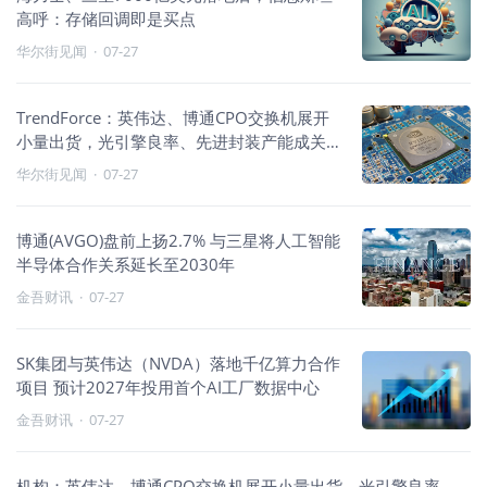
高呼：存储回调即是买点
华尔街见闻
·
07-27
TrendForce：英伟达、博通CPO交换机展开
小量出货，光引擎良率、先进封装产能成关
键因素
华尔街见闻
·
07-27
博通(AVGO)盘前上扬2.7% 与三星将人工智能
半导体合作关系延长至2030年
金吾财讯
·
07-27
SK集团与英伟达（NVDA）落地千亿算力合作
项目 预计2027年投用首个AI工厂数据中心
金吾财讯
·
07-27
机构：英伟达、博通CPO交换机展开小量出货，光引擎良率、