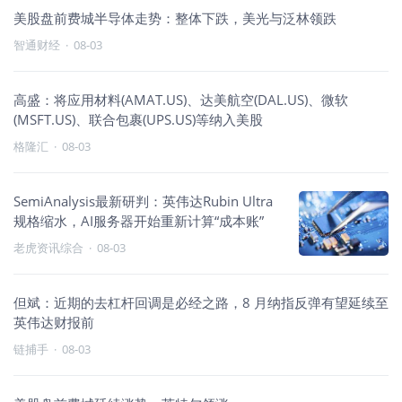
美股盘前费城半导体走势：整体下跌，美光与泛林领跌
智通财经
·
08-03
高盛：将应用材料(AMAT.US)、达美航空(DAL.US)、微软
(MSFT.US)、联合包裹(UPS.US)等纳入美股
格隆汇
·
08-03
SemiAnalysis最新研判：英伟达Rubin Ultra
规格缩水，AI服务器开始重新计算“成本账”
老虎资讯综合
·
08-03
但斌：近期的去杠杆回调是必经之路，8 月纳指反弹有望延续至
英伟达财报前
链捕手
·
08-03