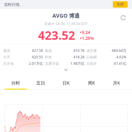
时行情。
关闭
AVGO
博通
交易中
08-06 11:38:26 EDT
423.52
+5.24
+1.25%
最高
427.58
最低
410.76
成交量
484.64万
今开
420.55
昨收
418.28
日振幅
4.02%
总市值
2.01万亿
流通市值
1.98万亿
总股本
47.41亿
成交额
20.42亿
换手率
0.10%
流通股本
46.70亿
市净率
22.90
ROE
37.28%
每股收益
6.01
分时
五日
日K
周K
月K
52周最高
495.00
52周最低
281.87
市盈率
70.48
股息
2.54
股息收益率
0.01
ROA
12.12%