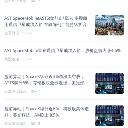
每日经济新闻
·
06-17
AST SpaceMobile(ASTS)盘前走强5% 多颗商
用通信卫星成功入轨 在轨阵列产能持续扩容
金吾财讯
·
06-17
AST SpaceMobile宣布通信卫星成功入轨，股价盘前大涨4.6%
美股速递
·
06-17
盘前异动 | SpaceX续升近3%领涨太空股，
ASTS飙升6%；存储板块全线走强，美光涨近
5%
老虎资讯综合
·
06-17
盘前异动 | SpaceX续升近6%，科技股集体造
好，美光科技、AMD上涨5%
老虎资讯综合
·
06-15