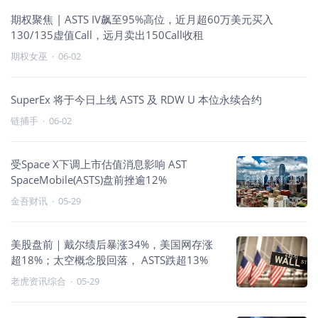
期权聚焦 | ASTS IV飙至95%高位，近月超60万美元买入
130/135虚值Call，远月卖出150Call收租
期权女巫
·
06-02
SuperEx 将于今日上线 ASTS 及 RDW U 本位永续合约
链捕手
·
06-02
受Space X下调上市估值消息影响 AST
SpaceMobile(ASTS)盘前挫逾12%
金吾财讯
·
05-29
美股盘前｜戴尔绩后暴涨34%，美国网存涨
超18%；太空概念股回落， ASTS跌超13%
老虎资讯综合
·
05-29