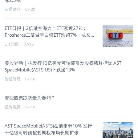
涨2.5%。
智通财经
·
07-20
ETF日报｜2倍做空海力士ETF涨近27%；
Proshares二倍做空白银ETF涨超7%；成长承
压、避险与反向走强
ETF追踪
·
07-16
美股异动 | 拟发行10亿美元可转债引发股权稀释担忧 AST
SpaceMobile(ASTS.US)下跌逾13%
智通财经
·
07-16
哪些股票跌势最为惨烈？
投资观察
·
07-16
AST SpaceMobile(ASTS)盘前走弱10% 发行
十亿级可转债配套期权布局长期扩张