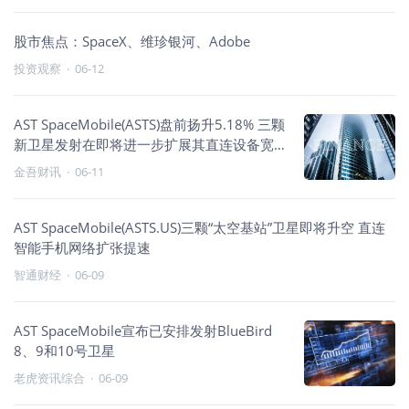
股市焦点：SpaceX、维珍银河、Adobe
投资观察
·
06-12
AST SpaceMobile(ASTS)盘前扬升5.18% 三颗
新卫星发射在即将进一步扩展其直连设备宽
带网络
金吾财讯
·
06-11
AST SpaceMobile(ASTS.US)三颗“太空基站”卫星即将升空 直连
智能手机网络扩张提速
智通财经
·
06-09
AST SpaceMobile宣布已安排发射BlueBird
8、9和10号卫星
老虎资讯综合
·
06-09