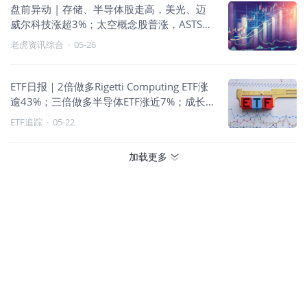
盘前异动 | 存储、半导体股走高，美光、迈
威尔科技涨超3%；太空概念股普涨，ASTS涨
超6%
老虎资讯综合
·
05-26
ETF日报｜2倍做多Rigetti Computing ETF涨
逾43%；三倍做多半导体ETF涨近7%；成长
风格上行
ETF追踪
·
05-22
加载更多