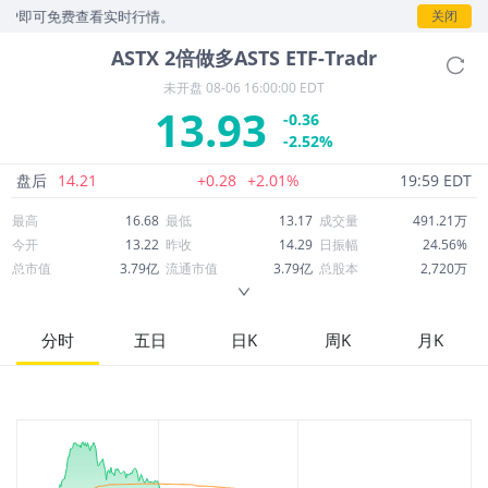
即可免费查看实时行情。
关闭
ASTX
2倍做多ASTS ETF-Tradr
未开盘
08-06 16:00:00 EDT
13.93
-0.36
-2.52%
盘后
14.21
+0.28
+2.01%
19:59 EDT
最高
16.68
最低
13.17
成交量
491.21万
今开
13.22
昨收
14.29
日振幅
24.56%
总市值
3.79亿
流通市值
3.79亿
总股本
2,720万
成交额
7,408万
换手率
18.06%
流通股本
2,720万
市净率
--
ROE
--
每股收益
0.00
分时
五日
日K
周K
月K
52周最高
114.18
52周最低
8.80
市盈率
--
股息
0.00
股息收益率
0.00
ROA
--