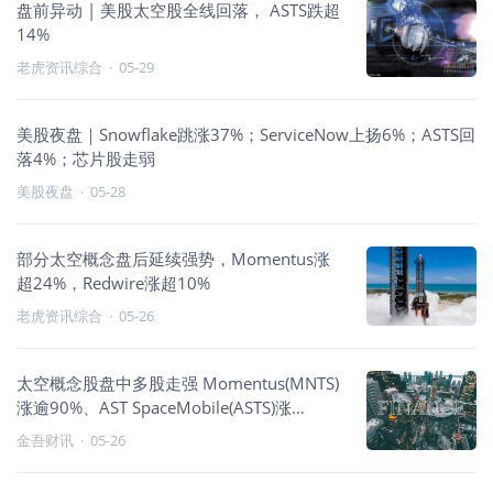
盘前异动 | 美股太空股全线回落， ASTS跌超
14%
老虎资讯综合
·
05-29
美股夜盘｜Snowflake跳涨37%；ServiceNow上扬6%；ASTS回
落4%；芯片股走弱
美股夜盘
·
05-28
部分太空概念盘后延续强势，Momentus涨
超24%，Redwire涨超10%
老虎资讯综合
·
05-26
太空概念股盘中多股走强 Momentus(MNTS)
涨逾90%、AST SpaceMobile(ASTS)涨
16.05%
金吾财讯
·
05-26