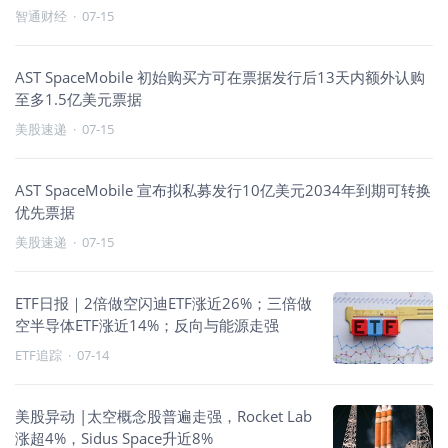
智通财经
·
07-15
AST SpaceMobile 初始购买方可在票据发行后13天内额外认购
至多1.5亿美元票据
美股速递
·
07-15
AST SpaceMobile 宣布拟私募发行10亿美元2034年到期可转换
优先票据
美股速递
·
07-15
ETF日报｜2倍做空闪迪ETF涨近26%；三倍做
空半导体ETF涨近14%；反向与能源走强
ETF追踪
·
07-14
美股异动 |太空概念股普遍走强，Rocket Lab
涨超4%，Sidus Space升近8%