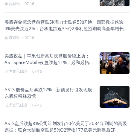
金吾财讯
·
07-16
美股存储概念盘前普跌SK海力士跌逾5%闪迪、西部数据跌逾
4%美光跌近2%；台积电跌近3%Q2净利超预期调高全年增长预
测并
智通财经
·
07-16
美股夜盘｜苹果创新高后夜盘股价续上扬；
AST SpaceMobile夜盘跌超11%，必和必拓绩
后挫2%；存储概念股续跌，SK海力士夜盘跌
老虎资讯综合
·
07-16
3%
ASTS 股价盘后暴跌12%，新债发行引发现股
东股权稀释恐慌
老虎资讯综合
·
07-15
ASTS盘后跌超8%公司计划发行10亿美元于2034年到期的高级
票据；联合大陆航空跌超5%Q2营收177亿美元调整后EP