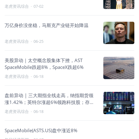
老虎资讯综合
·
07-02
万亿身价没坐稳，马斯克产业链开始降温
老虎资讯综合
·
06-25
美股异动｜太空概念股集体下挫，AST
SpaceMobile跌超8%，SpaceX跌超6%
老虎资讯综合
·
06-18
盘前异动 | 三大期指全线走高，纳指期货领
涨1.42%；英特尔涨超6%领跑科技股；存储
板块集体走强；中概股承压走弱
老虎资讯综合
·
06-18
SpaceMobile(ASTS.US)盘中涨近8%