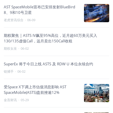
AST SpaceMobile宣布已安排发射BlueBird
8、9和10号卫星
老虎资讯综合
·
06-09
期权聚焦 | ASTS IV飙至95%高位，近月超60万美元买入
130/135虚值Call，远月卖出150Call收租
期权女巫
·
06-02
SuperEx 将于今日上线 ASTS 及 RDW U 本位永续合约
链捕手
·
06-02
受Space X下调上市估值消息影响 AST
SpaceMobile(ASTS)盘前挫逾12%
金吾财讯
·
05-29