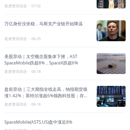
老虎资讯综合
·
07-02
万亿身价没坐稳，马斯克产业链开始降温
老虎资讯综合
·
06-25
美股异动｜太空概念股集体下挫，AST
SpaceMobile跌超8%，SpaceX跌超6%
老虎资讯综合
·
06-18
盘前异动 | 三大期指全线走高，纳指期货领
涨1.42%；英特尔涨超6%领跑科技股；存储
板块集体走强；中概股承压走弱
老虎资讯综合
·
06-18
SpaceMobile(ASTS.US)盘中涨近8%