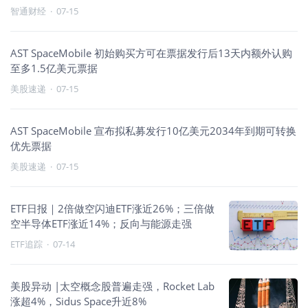
智通财经
·
07-15
AST SpaceMobile 初始购买方可在票据发行后13天内额外认购
至多1.5亿美元票据
美股速递
·
07-15
AST SpaceMobile 宣布拟私募发行10亿美元2034年到期可转换
优先票据
美股速递
·
07-15
ETF日报｜2倍做空闪迪ETF涨近26%；三倍做
空半导体ETF涨近14%；反向与能源走强
ETF追踪
·
07-14
美股异动 |太空概念股普遍走强，Rocket Lab
涨超4%，Sidus Space升近8%