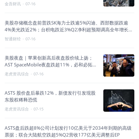
金吾财讯
·
07-16
美股存储概念盘前普跌SK海力士跌逾5%闪迪、西部数据跌逾
4%美光跌近2%；台积电跌近3%Q2净利超预期调高全年增长预
测并
智通财经
·
07-16
美股夜盘｜苹果创新高后夜盘股价续上扬；
AST SpaceMobile夜盘跌超11%，必和必拓绩
后挫2%；存储概念股续跌，SK海力士夜盘跌
老虎资讯综合
·
07-16
3%
ASTS 股价盘后暴跌12%，新债发行引发现股
东股权稀释恐慌
老虎资讯综合
·
07-15
ASTS盘后跌超8%公司计划发行10亿美元于2034年到期的高级
票据；联合大陆航空跌超5%Q2营收177亿美元调整后EP