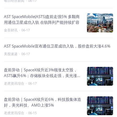
每日经济新闻
·
06-17
AST SpaceMobile(ASTS)盘前走强5% 多颗商
用通信卫星成功入轨 在轨阵列产能持续扩容
金吾财讯
·
06-17
AST SpaceMobile宣布通信卫星成功入轨，股价盘前大涨4.6%
美股速递
·
06-17
盘前异动 | SpaceX续升近3%领涨太空股，
ASTS飙升6%；存储板块全线走强，美光涨近
5%
老虎资讯综合
·
06-17
盘前异动 | SpaceX续升近6%，科技股集体造
好，美光科技、AMD上涨5%
老虎资讯综合
·
06-15