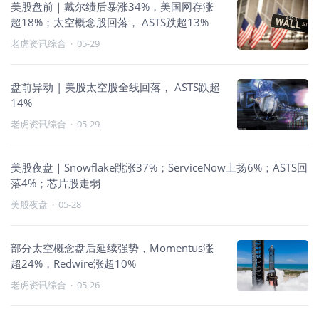
美股盘前｜戴尔绩后暴涨34%，美国网存涨
超18%；太空概念股回落， ASTS跌超13%
老虎资讯综合
·
05-29
盘前异动 | 美股太空股全线回落， ASTS跌超
14%
老虎资讯综合
·
05-29
美股夜盘｜Snowflake跳涨37%；ServiceNow上扬6%；ASTS回
落4%；芯片股走弱
美股夜盘
·
05-28
部分太空概念盘后延续强势，Momentus涨
超24%，Redwire涨超10%
老虎资讯综合
·
05-26