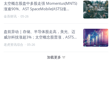
太空概念股盘中多股走强 Momentus(MNTS)
涨逾90%、AST SpaceMobile(ASTS)涨
16.05%
金吾财讯
·
05-26
盘前异动 | 存储、半导体股走高，美光、迈
威尔科技涨超3%；太空概念股普涨，ASTS涨
超6%
老虎资讯综合
·
05-26
加载更多