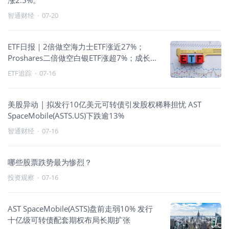
涨2.5%。
智通财经
·
07-20
ETF日报｜2倍做空海力士ETF涨近27%；
Proshares二倍做空白银ETF涨超7%；成长承
压、避险与反向走强
ETF追踪
·
07-16
美股异动 | 拟发行10亿美元可转债引发股权稀释担忧 AST
SpaceMobile(ASTS.US)下跌逾13%
智通财经
·
07-16
哪些股票跌势最为惨烈？
投资观察
·
07-16
AST SpaceMobile(ASTS)盘前走弱10% 发行
十亿级可转债配套期权布局长期扩张