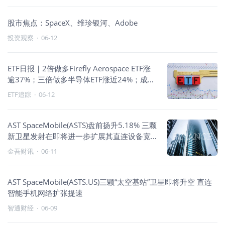
股市焦点：SpaceX、维珍银河、Adobe
投资观察
·
06-12
ETF日报｜2倍做多Firefly Aerospace ETF涨
逾37%；三倍做多半导体ETF涨近24%；成长
风格领跑
ETF追踪
·
06-12
AST SpaceMobile(ASTS)盘前扬升5.18% 三颗
新卫星发射在即将进一步扩展其直连设备宽
带网络
金吾财讯
·
06-11
AST SpaceMobile(ASTS.US)三颗“太空基站”卫星即将升空 直连
智能手机网络扩张提速
智通财经
·
06-09