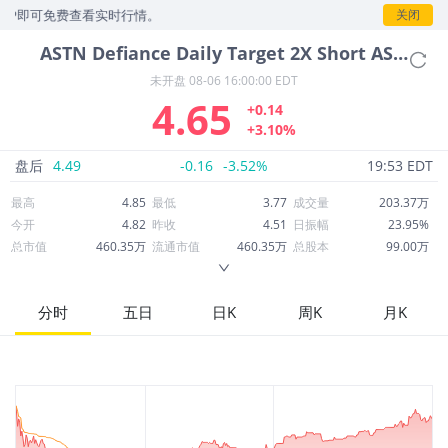
可免费查看实时行情。
关闭
ASTN
Defiance Daily Target 2X Short ASTS ETF
未开盘
08-06 16:00:00 EDT
4.65
+0.14
+3.10%
盘后
4.49
-0.16
-3.52%
19:53 EDT
最高
4.85
最低
3.77
成交量
203.37万
今开
4.82
昨收
4.51
日振幅
23.95%
总市值
460.35万
流通市值
460.35万
总股本
99.00万
成交额
885.84万
换手率
205.42%
流通股本
99.00万
市净率
--
ROE
--
每股收益
0.00
分时
五日
日K
周K
月K
52周最高
25.06
52周最低
3.16
市盈率
--
股息
0.00
股息收益率
0.00
ROA
--