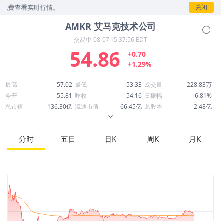
查看实时行情。
关闭
AMKR
艾马克技术公司
交易中
08-07 15:37:56 EDT
54.86
+0.70
+1.29%
最高
57.02
最低
53.33
成交量
228.83万
今开
55.81
昨收
54.16
日振幅
6.81%
总市值
136.30亿
流通市值
66.45亿
总股本
2.48亿
成交额
1.26亿
换手率
1.89%
流通股本
1.21亿
市净率
2.93
ROE
12.51%
每股收益
2.23
分时
五日
日K
周K
月K
52周最高
96.68
52周最低
22.68
市盈率
24.60
股息
0.33
股息收益率
0.01
ROA
4.62%