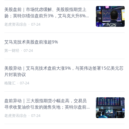
美股盘前｜市场忧虑缓解、美股股指期货上
扬；英特尔绩佳盘前升3%，艾马克大升8%；
泰尼特业绩超预期，盘前爆升15%
老虎资讯综合
·
07-24
艾马克技术美股盘前涨超9%
第一财经
·
07-24
美股异动｜艾马克技术盘前大涨9%，与英伟达签署15亿美元芯
片封装协议
格隆汇
·
07-24
盘前异动 | 三大股指期货小幅走高，交易员
寻求收复油价引发的抛售失地；英特尔盘前
升逾4%，艾马克大涨超9%，SAP升逾6%，
老虎资讯综合
·
07-24
SK海力士跌逾2%