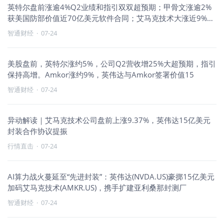
英特尔盘前涨逾4%Q2业绩和指引双双超预期；甲骨文涨逾2%
获美国防部价值近70亿美元软件合同；艾马克技术大涨近9%与
英伟
智通财经
·
07-24
美股盘前，英特尔涨约5%，公司Q2营收增25%大超预期，指引
保持高增。Amkor涨约9%，英伟达与Amkor签署价值15
智通财经
·
07-24
异动解读｜艾马克技术公司盘前上涨9.37%，英伟达15亿美元
封装合作协议提振
行情直击
·
07-24
AI算力战火蔓延至“先进封装”：英伟达(NVDA.US)豪掷15亿美元
加码艾马克技术(AMKR.US)，携手扩建亚利桑那封测厂
智通财经
·
07-24