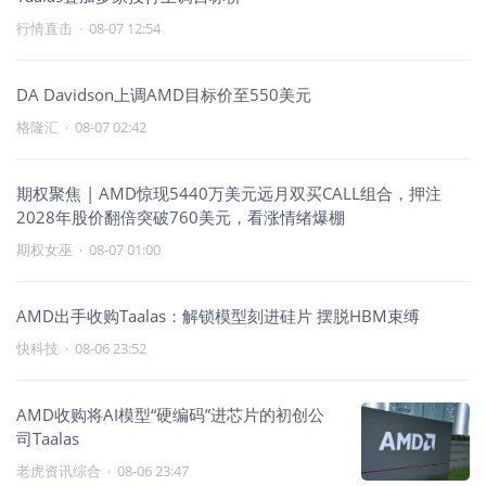
行情直击
·
08-07 12:54
DA Davidson上调AMD目标价至550美元
格隆汇
·
08-07 02:42
期权聚焦 | AMD惊现5440万美元远月双买CALL组合，押注
2028年股价翻倍突破760美元，看涨情绪爆棚
期权女巫
·
08-07 01:00
AMD出手收购Taalas：解锁模型刻进硅片 摆脱HBM束缚
快科技
·
08-06 23:52
AMD收购将AI模型“硬编码”进芯片的初创公
司Taalas
老虎资讯综合
·
08-06 23:47