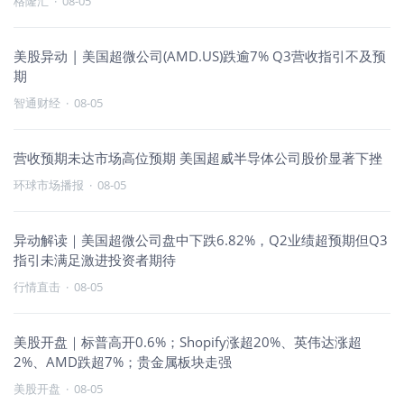
格隆汇
·
08-05
美股异动 | 美国超微公司(AMD.US)跌逾7% Q3营收指引不及预
期
智通财经
·
08-05
营收预期未达市场高位预期 美国超威半导体公司股价显著下挫
环球市场播报
·
08-05
异动解读｜美国超微公司盘中下跌6.82%，Q2业绩超预期但Q3
指引未满足激进投资者期待
行情直击
·
08-05
美股开盘｜标普高开0.6%；Shopify涨超20%、英伟达涨超
2%、AMD跌超7%；贵金属板块走强
美股开盘
·
08-05