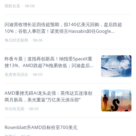
期权女巫
·
08-06
闪迪营收增长近四倍超预期，拟140亿美元回购，盘后跌超
10%；谷歌人事巨震！诺奖得主Hassabis卸任Google
DeepMind CEO，在职27年灵魂人物Jeff Dean离职丨全球科技
每日经济新闻
·
08-06
早参
昨夜今晨｜道指再创新高！纳指受SpaceX重
挫13%、AMD跌超7%拖累收低；闪迪盘后跌
逾7%，AppLovin跌逾16%
老虎资讯综合
·
08-05
AMD重挫无碍AI龙头走强：英伟达五连涨创
两月新高，美光重返“万亿美元俱乐部”
华尔街见闻
·
08-05
Rosenblatt升AMD目标价至700美元