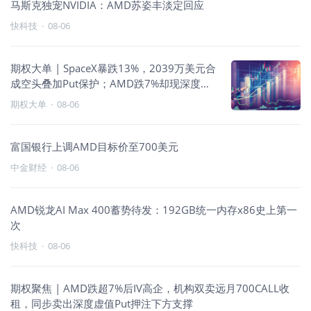
马斯克独宠NVIDIA：AMD苏姿丰淡定回应
快科技
·
08-06
期权大单 | SpaceX暴跌13%，2039万美元合
成空头叠加Put保护；AMD跌7%却现深度虚
值Put收租，谷歌838万美元跨期熊市价差压
期权大单
·
08-06
制上方
富国银行上调AMD目标价至700美元
中金财经
·
08-06
AMD锐龙AI Max 400蓄势待发：192GB统一内存x86史上第一
次
快科技
·
08-06
期权聚焦 | AMD跌超7%后IV高企，机构双卖远月700CALL收
租，同步卖出深度虚值Put押注下方支撑