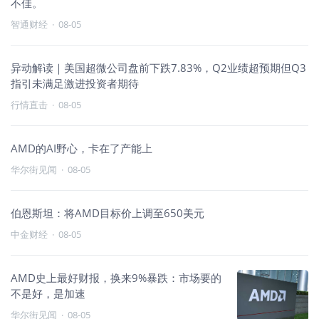
不佳。
智通财经
·
08-05
异动解读｜美国超微公司盘前下跌7.83%，Q2业绩超预期但Q3
指引未满足激进投资者期待
行情直击
·
08-05
AMD的AI野心，卡在了产能上
华尔街见闻
·
08-05
伯恩斯坦：将AMD目标价上调至650美元
中金财经
·
08-05
AMD史上最好财报，换来9%暴跌：市场要的
不是好，是加速
华尔街见闻
·
08-05