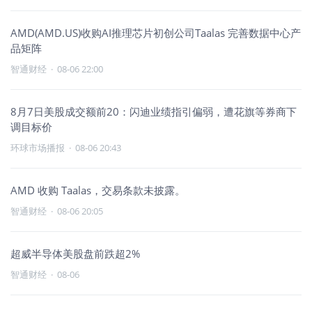
AMD(AMD.US)收购AI推理芯片初创公司Taalas 完善数据中心产
品矩阵
智通财经
·
08-06 22:00
8月7日美股成交额前20：闪迪业绩指引偏弱，遭花旗等券商下
调目标价
环球市场播报
·
08-06 20:43
AMD 收购 Taalas，交易条款未披露。
智通财经
·
08-06 20:05
超威半导体美股盘前跌超2%
智通财经
·
08-06