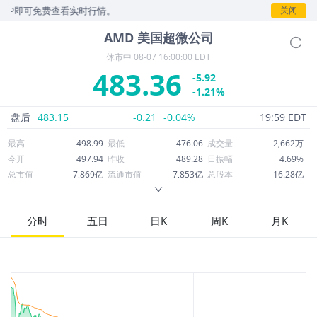
即可免费查看实时行情。
关闭
AMD
美国超微公司
休市中
08-07 16:00:00 EDT
483.36
-5.92
-1.21%
盘后
483.15
-0.21
-0.04%
19:59 EDT
最高
498.99
最低
476.06
成交量
2,662万
今开
497.94
昨收
489.28
日振幅
4.69%
总市值
7,869亿
流通市值
7,853亿
总股本
16.28亿
成交额
128.62亿
换手率
1.64%
流通股本
16.25亿
市净率
11.71
ROE
10.20%
每股收益
3.90
分时
五日
日K
周K
月K
52周最高
584.73
52周最低
149.22
市盈率
123.94
股息
0.00
股息收益率
0.00
ROA
5.13%