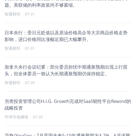
题。美联储的利率政策尚不够紧缩。
智通财经
·
07-31
日本央行：受日元贬值以及原油价格高企等大宗商品价格走势
影响，进口价格同比涨幅近期已大幅攀升。
智通财经
·
07-31
加拿大央行会议纪要：部分委员担忧中期通胀预期出现上行苗
头，但全体委员一致认为长期通胀预期仍保持稳定。
智通财经
·
07-29
另类投资管理公司H.I.G. Growth完成对SaaS韧性平台Rewind的
战略投资
环球市场播报
·
07-29
花旗/YouGov：7月英国未来5-10年通胀预期为3.7%，6月该预