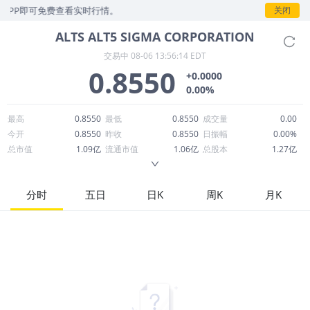
即可免费查看实时行情。
关闭
ALTS
ALT5 SIGMA CORPORATION
交易中
08-06 13:56:14 EDT
0.8550
+0.0000
0.00%
最高
0.8550
最低
0.8550
成交量
0.00
今开
0.8550
昨收
0.8550
日振幅
0.00%
总市值
1.09亿
流通市值
1.06亿
总股本
1.27亿
成交额
98.38万
换手率
0.00%
流通股本
1.24亿
市净率
0.10
ROE
-57.92%
每股收益
-5.91
分时
五日
日K
周K
月K
52周最高
10.95
52周最低
0.8200
市盈率
-0.14
股息
0.00
股息收益率
0.00
ROA
-2.21%