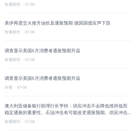
预计年内美联
智通财经
·
07-09
美伊再度交火推升油价及通胀预期 德国国债应声下跌
智通财经
·
07-08
调查显示美国6月消费者通胀预期升温
智通财经
·
07-08
调查显示美国6月消费者通胀预期升温
央视
·
07-08
澳大利亚储备银行助理行长亨特：供应冲击不会降低维持低而
稳定通胀的重要性。石油冲击有可能改变通胀预期。供应冲击
给央行和整体
智通财经
·
07-08