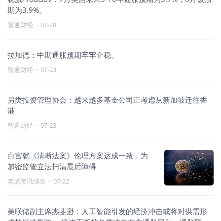
期为3.9%。
智通财经
·
07-28
拉加德：中期通胀预期牢牢企稳。
智通财经
·
07-23
另类投资管理协会：越来越多基金公司正考虑从新加坡迁往香
港
智通财经
·
07-23
白宫就《清晰法案》伦理方案达成一致，为
加密监管立法扫清最后障碍
老虎资讯综合
·
07-22
美联储副主席杰斐逊：人工智能引发的经济冲击或将对供需形