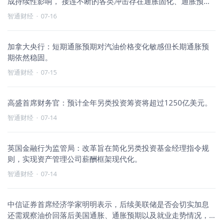
成持续性影响， 接连不断的各类冲击存在通胀固化、通胀预期
脱锚的风险
智通财经
·
07-16
加拿大央行：短期通胀预期对汽油价格变化敏感但长期通胀预
期依然稳固。
智通财经
·
07-15
高盛首席财务官：预计全年另类投资筹资将超过1250亿美元。
智通财经
·
07-14
英国金融行为监管局：改革旨在简化另类投资基金经理指令规
则，实现资产管理公司薪酬框架现代化。
智通财经
·
07-14
中信证券首席经济学家明明表示，后续美联储是否会切实加息
还需观察油价回落后美国通胀、通胀预期以及就业走势情况，