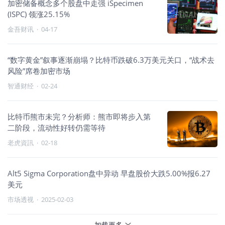
加密储备概念多个股盘中走强 iSpecimen
(ISPC) 领涨25.15%
金吾财讯
·
04-17
“数字黄金”叙事逐渐崩塌？比特币跌破6.3万美元关口，“战术去
风险”席卷加密市场
智通财经
·
02-24
比特币熊市未完？分析师：熊市即将步入第
二阶段，流动性好转仍需等待
老虎資訊
·
02-18
Alt5 Sigma Corporation盘中异动 早盘股价大跌5.00%报6.27
美元
市场透视
·
2025-02-03
加载更多