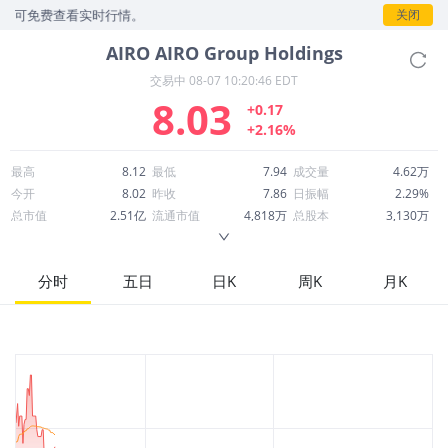
即可免费查看实时行情。
关闭
AIRO
AIRO Group Holdings
交易中
08-07 10:20:46 EDT
8.03
+0.17
+2.16%
最高
8.12
最低
7.94
成交量
4.62万
今开
8.02
昨收
7.86
日振幅
2.29%
总市值
2.51亿
流通市值
4,818万
总股本
3,130万
成交额
37.10万
换手率
0.77%
流通股本
600.00万
市净率
0.35
ROE
-2.76%
每股收益
-0.56
分时
五日
日K
周K
月K
52周最高
25.90
52周最低
5.71
市盈率
-14.36
股息
0.00
股息收益率
0.00
ROA
-3.68%