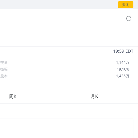
关闭
19:59 EDT
成交量
1,144万
日振幅
19.16%
总股本
1,436万
流通股本
1,436万
每股收益
0.00
周K
月K
市盈率
--
OA
--