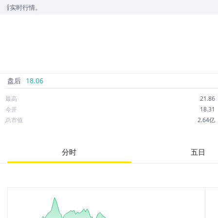
行情。
盘后
18.06
最高
21.86
今开
18.31
总市值
2.64亿
成交额
2.25亿
市净率
--
分时
五日
52周最高
103.00
股息
0.00