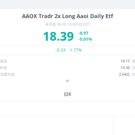
AAOX
Tradr 2x Long Aaoi Daily Etf
未开盘
08-05 16:00:00 EDT
18.39
-0.97
-5.01%
-0.33
-1.77%
最低
18.15
昨收
19.36
流通市值
2.64亿
换手率
79.67%
ROE
--
日K
52周最低
6.94
股息收益率
0.00
R