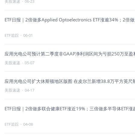
美股速递
·
06-23
ETF日报｜2倍做多Applied Optoelectronics ETF涨逾34
ETF追踪
·
06-01
应用光电公司预计第二季度非GAAP净利润区间为亏损250万至盈利
美股速递
·
05-07
应用光电公司扩大休斯顿地区版图 在皮尔兰新增38.8万平方英尺
美股速递
·
04-17
ETF日报｜2倍做多联合健康ETF涨近19%；三倍做多半导体ETF
ETF追踪
·
04-08