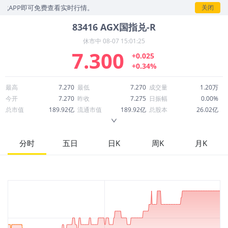
载APP即可免费查看实时行情。
关闭
83416
AGX国指兑-R
休市中
08-07 15:01:25
7.300
+0.025
+0.34%
最高
7.270
最低
7.270
成交量
1.20万
今开
7.270
昨收
7.275
日振幅
0.00%
总市值
189.92亿
流通市值
189.92亿
总股本
26.02亿
成交额
8.72万
换手率
0.00%
流通股本
26.02亿
市净率
--
ROE
--
每股收益
0.00
分时
五日
日K
周K
月K
52周最高
8.620
52周最低
6.902
市盈率
--
股息
0.86
股息收益率
0.12
ROA
--