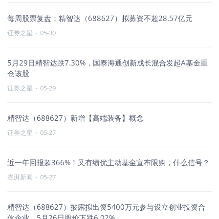
每周股票复盘：精智达（688627）拟募资不超28.57亿元
证券之星
·
05-30
5月29日精智达跌7.30%，国泰海通创新成长混合发起A基金重
仓该股
证券之星
·
05-29
精智达（688627）新增【高端装备】概念
证券之星
·
05-27
近一年回报超366%！又有绩优主动基金宣布限购，什么信号？
澎湃新闻
·
05-27
精智达（688627）披露拟出资5400万元参与设立创业投资合
伙企业，5月26日股价下跌6.02%