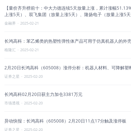
【量价齐升榜前十：中大力德连续5天放量上涨，累计涨幅51.13
上涨5天）、双飞集团（放量上涨5天）、隆扬电子（放量上涨5
量上涨3天）、联创电子（放量上涨3天）。
金融界
·
2025-02-21
长鸿高科：苯乙烯类的热塑性弹性体产品可用于仿真机器人的外
格隆汇
·
2025-02-21
2月20日长鸿高科（605008）涨停分析：机器人材料、可降解
证券之星
·
2025-02-20
长鸿高科02月20日获主力加仓3381万元
市场透视
·
2025-02-20
异动快报：长鸿高科（605008）2月20日11点17分触及涨停板
证券之星
·
2025-02-20