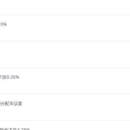
0%
跌0.26%
润分配等议案
股价下跌4.28%