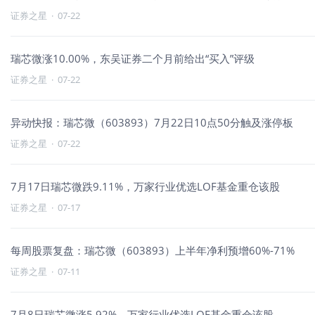
证券之星
·
07-22
瑞芯微涨10.00%，东吴证券二个月前给出“买入”评级
证券之星
·
07-22
异动快报：瑞芯微（603893）7月22日10点50分触及涨停板
证券之星
·
07-22
7月17日瑞芯微跌9.11%，万家行业优选LOF基金重仓该股
证券之星
·
07-17
每周股票复盘：瑞芯微（603893）上半年净利预增60%-71%
证券之星
·
07-11
7月8日瑞芯微涨5.92%，万家行业优选LOF基金重仓该股