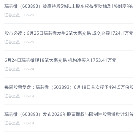
瑞芯微（603893）披露持股5%以上股东权益变动触及1%刻度的提
证券之星
·
06-26
股市必读：6月25日瑞芯微发生2笔大宗交易 成交金额1724.1万
证券之星
·
06-25
6月24日瑞芯微现18笔大宗交易 机构净买入1753.41万元
证券之星
·
06-24
每周股票复盘：瑞芯微（603893）6月18日首次授予494.5万份
证券之星
·
06-19
瑞芯微（603893）发布2026年股票期权与限制性股票激励计划首
证券之星
·
06-18