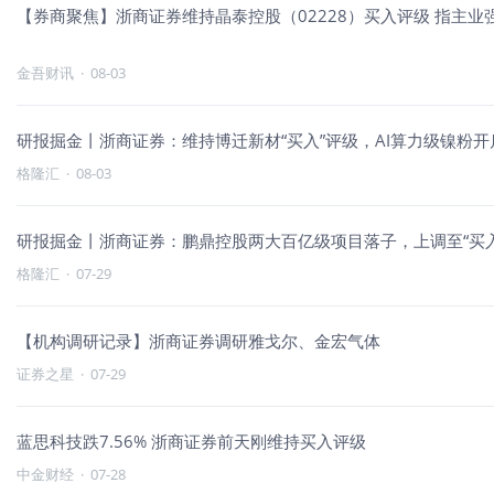
【券商聚焦】浙商证券维持晶泰控股（02228）买入评级 指主业
金吾财讯
·
08-03
研报掘金丨浙商证券：维持博迁新材“买入”评级，AI算力级镍粉
格隆汇
·
08-03
研报掘金丨浙商证券：鹏鼎控股两大百亿级项目落子，上调至“买入
格隆汇
·
07-29
【机构调研记录】浙商证券调研雅戈尔、金宏气体
证券之星
·
07-29
蓝思科技跌7.56% 浙商证券前天刚维持买入评级
中金财经
·
07-28