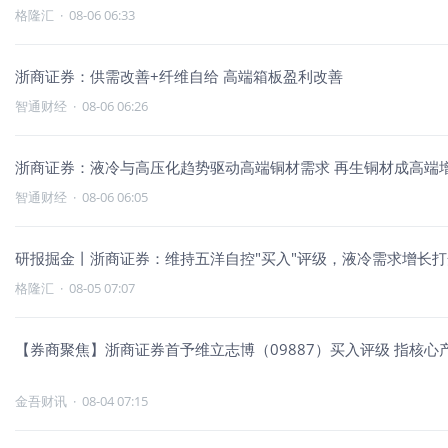
格隆汇
·
08-06 06:33
浙商证券：供需改善+纤维自给 高端箱板盈利改善
智通财经
·
08-06 06:26
浙商证券：液冷与高压化趋势驱动高端铜材需求 再生铜材成高端
智通财经
·
08-06 06:05
研报掘金丨浙商证券：维持五洋自控"买入"评级，液冷需求增长
格隆汇
·
08-05 07:07
【券商聚焦】浙商证券首予维立志博（09887）买入评级 指核心
金吾财讯
·
08-04 07:15