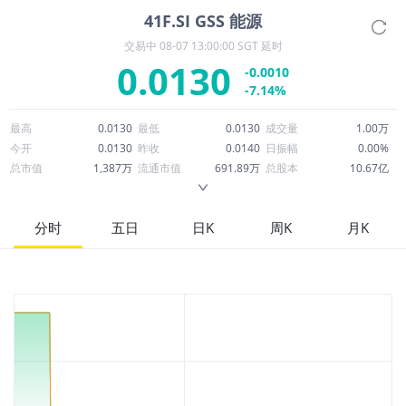
41F.SI
GSS 能源
交易中
08-07 13:00:00 SGT 延时
0.0130
-0.0010
-7.14%
最高
0.0130
最低
0.0130
成交量
1.00万
今开
0.0130
昨收
0.0140
日振幅
0.00%
总市值
1,387万
流通市值
691.89万
总股本
10.67亿
成交额
130.00
换手率
0.00%
流通股本
5.32亿
市净率
0.57
ROE
-29.71%
每股收益
-0.01
分时
五日
日K
周K
月K
52周最高
0.0180
52周最低
0.0080
市盈率
-1.78
股息
0.00
股息收益率
0.00
ROA
-1.94%