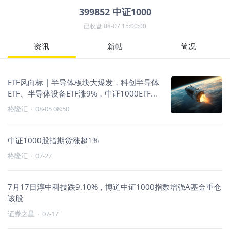
399852
中证1000
已收盘
08-07 15:00:00
资讯
新帖
简况
ETF风向标 | 半导体板块大爆发，科创半导体
ETF、半导体设备ETF涨9%，中证1000ETF批
量“吸金”，中证2000ETF单日流入超7.8亿
格隆汇
·
08-05 08:50
中证1000股指期货涨超1%
格隆汇
·
07-27
7月17日淳中科技跌9.10%，博道中证1000指数增强A基金重仓
该股
证券之星
·
07-17