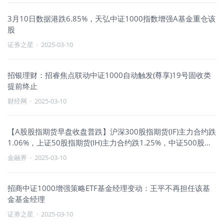
3月10日数据港跌6.85%，天弘中证1000指数增强A基金重仓该
股
证券之星
·
2025-03-10
招银理财：招睿焦点联动中证1000自动触发(尊享)19号固收类
提前终止
财经网
·
2025-03-10
【A股股指期货早盘收盘普跌】沪深300股指期货(IF)主力合约跌
1.06%，上证50股指期货(IH)主力合约跌1.25%，中证500股指
期货(IC)主力合约跌0.86%，中证1000股指期货(IM)主力合约跌
金融界
·
2025-03-10
0.67%。
招商中证1000增强策略ETF基金经理变动：王平不再担任该基
金基金经理
证券之星
·
2025-03-10