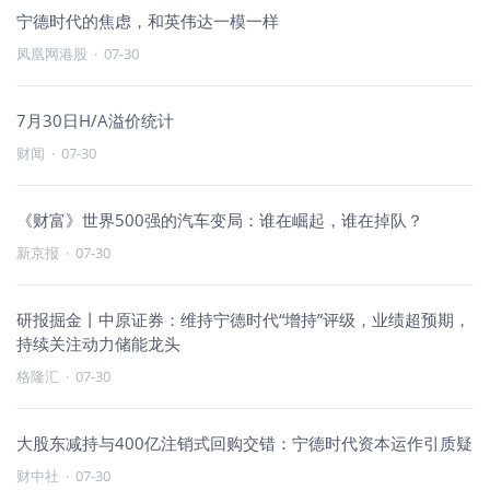
宁德时代的焦虑，和英伟达一模一样
凤凰网港股
·
07-30
7月30日H/A溢价统计
财闻
·
07-30
《财富》世界500强的汽车变局：谁在崛起，谁在掉队？
新京报
·
07-30
研报掘金丨中原证券：维持宁德时代“增持”评级，业绩超预期，
持续关注动力储能龙头
格隆汇
·
07-30
大股东减持与400亿注销式回购交错：宁德时代资本运作引质疑
财中社
·
07-30