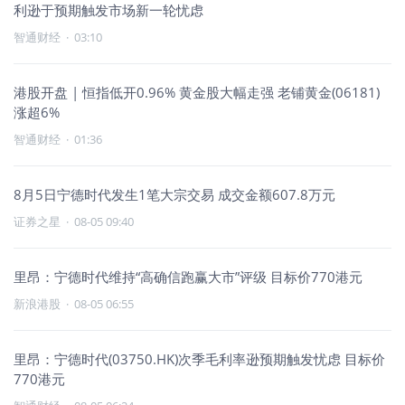
利逊于预期触发市场新一轮忧虑
智通财经
·
03:10
港股开盘 | 恒指低开0.96% 黄金股大幅走强 老铺黄金(06181)
涨超6%
智通财经
·
01:36
8月5日宁德时代发生1笔大宗交易 成交金额607.8万元
证券之星
·
08-05 09:40
里昂：宁德时代维持“高确信跑赢大市”评级 目标价770港元
新浪港股
·
08-05 06:55
里昂：宁德时代(03750.HK)次季毛利率逊预期触发忧虑 目标价
770港元