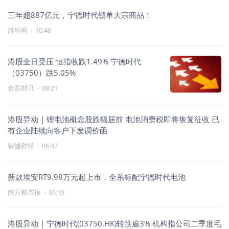
三年超887亿元，宁德时代锁单大宗商品！
维科网
·
10:48
港股全日受压 恒指收跌1.49% 宁德时代
（03750）跌5.05%
金吾财讯
·
08:21
港股异动 | 锂电池概念股跌幅居前 电池消费税即将恢复征收 已
有企业陆续向客户下发调价函
智通财经
·
06:47
新款埃安RT9.98万元起上市，全系标配宁德时代电池
南方都市报
·
06:19
港股异动 | 宁德时代(03750.HK)转跌逾3% 机构指公司二季度毛