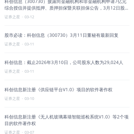
科创信息（300730）披露向金融机构和非金融机构申请7亿元
综合授信并提供抵押、质押担保暨关联担保公告，3月12日股价
下跌1.06%
证券之星
·
03-12
股市必读：科创信息（300730）3月11日董秘有最新回复
证券之星
·
03-11
科创信息：截止2026年3月10日，公司股东人数为29,024人
证券之星
·
03-11
科创信息新注册《供应链平台V1.0》项目的软件著作权
证券之星
·
03-10
科创信息新注册《无人机玻璃幕墙智能巡检系统V1.0》等2个项
目的软件著作权
证券之星
·
03-07