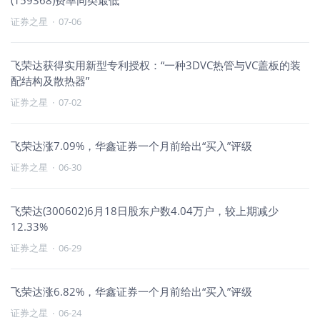
(159368)费率同类最低
证券之星
·
07-06
飞荣达获得实用新型专利授权：“一种3DVC热管与VC盖板的装
配结构及散热器”
证券之星
·
07-02
飞荣达涨7.09%，华鑫证券一个月前给出“买入”评级
证券之星
·
06-30
飞荣达(300602)6月18日股东户数4.04万户，较上期减少
12.33%
证券之星
·
06-29
飞荣达涨6.82%，华鑫证券一个月前给出“买入”评级
证券之星
·
06-24