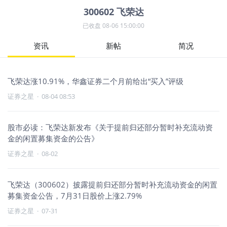
300602
飞荣达
已收盘
08-06 15:00:00
资讯
新帖
简况
飞荣达涨10.91%，华鑫证券二个月前给出“买入”评级
证券之星
·
08-04 08:53
股市必读：飞荣达新发布《关于提前归还部分暂时补充流动资
金的闲置募集资金的公告》
证券之星
·
08-02
飞荣达（300602）披露提前归还部分暂时补充流动资金的闲置
募集资金公告，7月31日股价上涨2.79%
证券之星
·
07-31